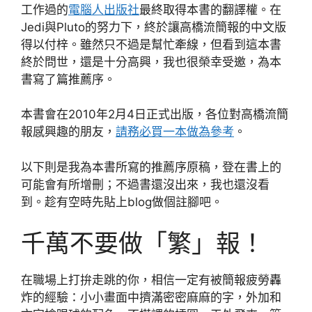
工作過的
電腦人出版社
最終取得本書的翻譯權。在
Jedi與Pluto的努力下，終於讓高橋流簡報的中文版
得以付梓。雖然只不過是幫忙牽線，但看到這本書
終於問世，還是十分高興，我也很榮幸受邀，為本
書寫了篇推薦序。
本書會在2010年2月4日正式出版，各位對高橋流簡
報感興趣的朋友，
請務必買一本做為參考
。
以下則是我為本書所寫的推薦序原稿，登在書上的
可能會有所增刪；不過書還沒出來，我也還沒看
到。趁有空時先貼上blog做個註腳吧。
千萬不要做「繁」報！
在職場上打拚走跳的你，相信一定有被簡報疲勞轟
炸的經驗：小小畫面中擠滿密密麻麻的字，外加和