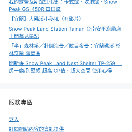
我的露營瓦斯爐進化史：卡式爐、攻頂爐、Snow
Peak GS-450R 單口爐
【宜蘭】大礁溪小秘境（有影片）
Snow Peak Land Station Tainan 台南安平旗艦店
｜開幕見學記
「半」森林系／壯闊海景／眩目夜景：宜蘭礁溪 杉
林奇蹟 露營區
開新帳 Snow Peak Land Nest Shelter TP-259 一
房一廳/別墅帳 超高 CP值、超大空間 使用心得
服務專區
登入
訂閱網站內容的資訊提供