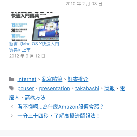
2010 年 2 月 08 日
新書《Mac OS X快速入門
寶典》上市
2012 年 9 月 12 日
分
internet
、
亂寫隨筆
、
好書推介
類
標
pcuser
、
presentation
、
takahashi
、
簡報
、
電
籤
腦人
、
高橋方法
看不懂啊…為什麼Amazon股價會漲？
一分三十四秒，了解高橋流簡報法！