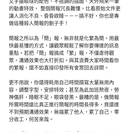
文字搶眼球的配色、不搭調的插圖、天外飛來一筆
的動畫特效， 整個簡報冗長難懂，比看原始文件更
讓人消化不良、昏昏欲睡－－－搞不好，你也是專
做這種殺人簡報的劊子手！
簡報之所以為「簡」報，無非就是化繁為簡，用最
快最易懂的方式，讓觀眾輕鬆了解你要傳達的訊息
重點。若把「簡」報搞成「繁」報，不僅虐待觀
眾，溝通效果也大打折扣。與其浪費大家時間看你
的繁報，還不如直接印發所有會眾回去詳閱。
更不用說，你還得耗用自己時間撰寫大量無用內
容，調整字型，安排特效；甚至為此加班熬夜，勞
神傷肝，睡眠不足，眼袋發黑。最糟的是，做簡報
所需時間遠比真正進行簡報的時間長得多，竟還達
不到預期溝通效果，無端累了他人，累了自己，零
分收工，何苦來哉。