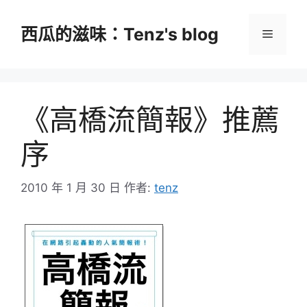
跳
至
西瓜的滋味：Tenz's blog
選
主
要
單
內
容
《高橋流簡報》推薦
序
2010 年 1 月 30 日
作者:
tenz