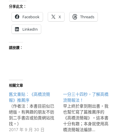
分享此文：
Facebook
X
Threads
LinkedIn
請按讚：
相關文章
舊文重貼：《高橋流簡
一分三十四秒，了解高橋
報》推薦序
流簡報法！
（作者注：本書目前似已
早上終於拿到剛出書，我
絕版，有興趣的朋友不妨
也幫忙寫了篇推薦序的
到二手書店或拍賣網站找
《高橋流簡報》。這本書
找。）
十分有趣；本身就使用高
2017 年 9 月 30 日
橋流簡報法編排…