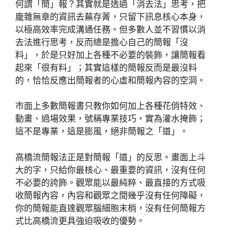
何謂「簡」報？其實就是透過「消去法」思考，把
龐雜無章的資訊去蕪存菁，只留下訊息核心本身，
以極高效率完成溝通任務。但多數人並不習慣以消
去法進行思考，反而總是擔心自己的簡報「沒
料」，於是只好加上各種不必要的裝飾，讓簡報看
起來「很有料」；其實這樣的簡報反而是最沒料
的，恰恰反應出簡報者的心虛和簡報內容的空洞。
市面上多數簡報書只教你如何加上各種花俏特效、
動畫、過場效果，號稱專業技巧，實為灌水掩飾；
這不是專業，這是膨風，絕非簡報之「道」。
高橋流簡報法正是對簡報「道」的反思。畫面上斗
大的字，只給你最核心、最重要的資訊，沒有任何
不必要的誇飾。觀眾能以最純粹、最直接的方式吸
收簡報內容，內容和觀眾之間幾乎沒有任何障礙，
你的簡報能直達觀眾腦細胞末梢，沒有任何簡報方
式比高橋流更具強迫吸收的優勢。