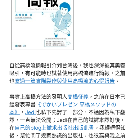
自從高橋流簡報引介到台灣後，我也深深被其奧義
吸引，有可能時也試著使用高橋流進行簡報，之前
也
寫過一篇實際製作與使用高橋流的心得報告
。
事實上高橋方法的發明人
高橋征義
，之前在日本已
經發表專書
《でかいプレゼン 高橋メソッドの
本》
，
Jedi
也私下先譯了一部分，不過因為私下翻
譯，一直無法公開；Jedi在自己的試譯本譯好後，
在
自己的blog上徵求出版社出版此書
。我輾轉得知
後，幫忙問了幾家熟識的出版社，也很高興我之前