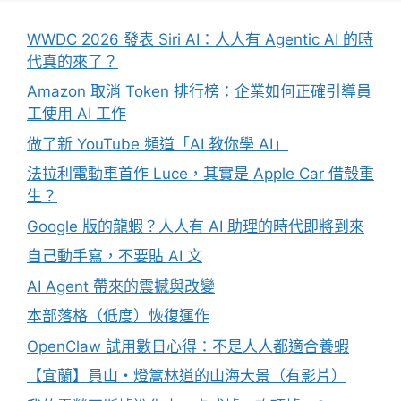
WWDC 2026 發表 Siri AI：人人有 Agentic AI 的時
代真的來了？
Amazon 取消 Token 排行榜：企業如何正確引導員
工使用 AI 工作
做了新 YouTube 頻道「AI 教你學 AI」
法拉利電動車首作 Luce，其實是 Apple Car 借殼重
生？
Google 版的龍蝦？人人有 AI 助理的時代即將到來
自己動手寫，不要貼 AI 文
AI Agent 帶來的震撼與改變
本部落格（低度）恢復運作
OpenClaw 試用數日心得：不是人人都適合養蝦
【宜蘭】員山・燈篙林道的山海大景（有影片）