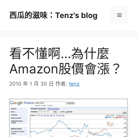
跳
至
西瓜的滋味：Tenz's blog
選
主
要
單
內
容
看不懂啊…為什麼
Amazon股價會漲？
2010 年 1 月 30 日
作者:
tenz