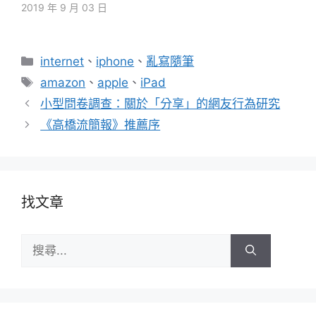
2019 年 9 月 03 日
分
internet
、
iphone
、
亂寫隨筆
類
標
amazon
、
apple
、
iPad
籤
小型問卷調查：關於「分享」的網友行為研究
《高橋流簡報》推薦序
找文章
搜
尋: