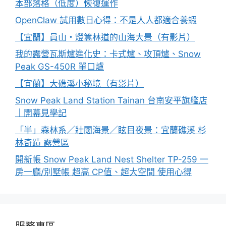
本部落格（低度）恢復運作
OpenClaw 試用數日心得：不是人人都適合養蝦
【宜蘭】員山・燈篙林道的山海大景（有影片）
我的露營瓦斯爐進化史：卡式爐、攻頂爐、Snow
Peak GS-450R 單口爐
【宜蘭】大礁溪小秘境（有影片）
Snow Peak Land Station Tainan 台南安平旗艦店
｜開幕見學記
「半」森林系／壯闊海景／眩目夜景：宜蘭礁溪 杉
林奇蹟 露營區
開新帳 Snow Peak Land Nest Shelter TP-259 一
房一廳/別墅帳 超高 CP值、超大空間 使用心得