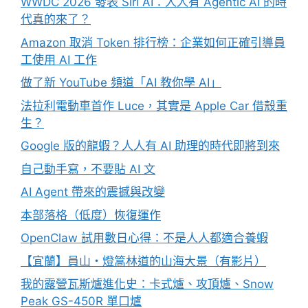
WWDC 2026 發表 Siri AI：人人有 Agentic AI 的時
代真的來了？
Amazon 取消 Token 排行榜：企業如何正確引導員
工使用 AI 工作
做了新 YouTube 頻道「AI 教你學 AI」
法拉利電動車首作 Luce，其實是 Apple Car 借殼重
生？
Google 版的龍蝦？人人有 AI 助理的時代即將到來
自己動手寫，不要貼 AI 文
AI Agent 帶來的震撼與改變
本部落格（低度）恢復運作
OpenClaw 試用數日心得：不是人人都適合養蝦
【宜蘭】員山・燈篙林道的山海大景（有影片）
我的露營瓦斯爐進化史：卡式爐、攻頂爐、Snow
Peak GS-450R 單口爐