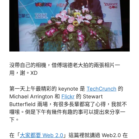
沒帶自己的相機，借傅瑞德老大拍的兩張相片一
用，謝。XD
第一天上午最精彩的 keynote 是
TechCrunch
的
Michael Arrington 和
Flickr
的 Stewart
Butterfield 兩場，有很多長輩都寫了心得，我就不
囉嗦。倒是下午有幾件有趣的事可以提出來分享一
下。
在「
大家都要 Web 2.0
」這篇裡就講過 Web2.0 在