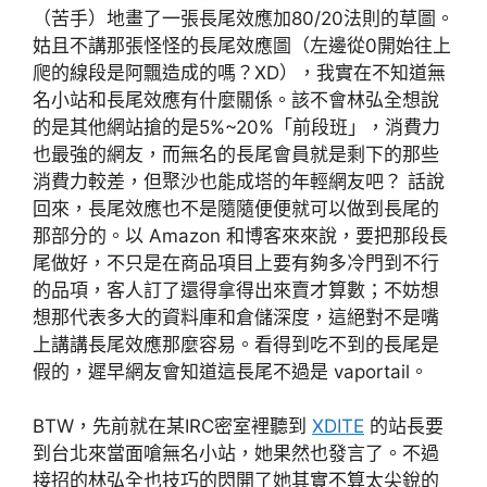
（苦手）地畫了一張長尾效應加80/20法則的草圖。
姑且不講那張怪怪的長尾效應圖（左邊從0開始往上
爬的線段是阿飄造成的嗎？XD），我實在不知道無
名小站和長尾效應有什麼關係。該不會林弘全想說
的是其他網站搶的是5%~20%「前段班」，消費力
也最強的網友，而無名的長尾會員就是剩下的那些
消費力較差，但聚沙也能成塔的年輕網友吧？ 話說
回來，長尾效應也不是隨隨便便就可以做到長尾的
那部分的。以 Amazon 和博客來來說，要把那段長
尾做好，不只是在商品項目上要有夠多冷門到不行
的品項，客人訂了還得拿得出來賣才算數；不妨想
想那代表多大的資料庫和倉儲深度，這絕對不是嘴
上講講長尾效應那麼容易。看得到吃不到的長尾是
假的，遲早網友會知道這長尾不過是 vaportail。
BTW，先前就在某IRC密室裡聽到
XDITE
的站長要
到台北來當面嗆無名小站，她果然也發言了。不過
接招的林弘全也技巧的閃開了她其實不算太尖銳的