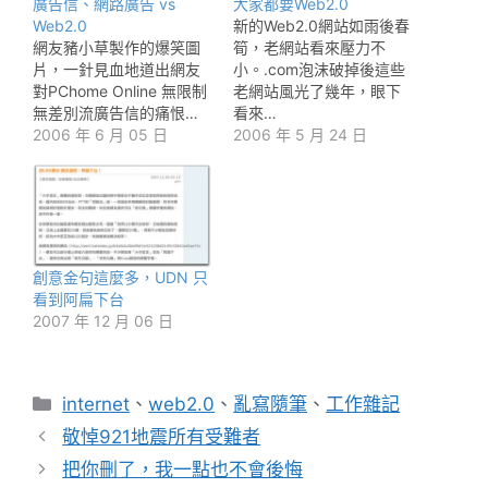
廣告信、網路廣告 vs
大家都要Web2.0
Web2.0
新的Web2.0網站如雨後春
網友豬小草製作的爆笑圖
筍，老網站看來壓力不
片，一針見血地道出網友
小。.com泡沫破掉後這些
對PChome Online 無限制
老網站風光了幾年，眼下
無差別流廣告信的痛恨…
看來…
2006 年 6 月 05 日
2006 年 5 月 24 日
創意金句這麼多，UDN 只
看到阿扁下台
2007 年 12 月 06 日
分
internet
、
web2.0
、
亂寫隨筆
、
工作雜記
類
敬悼921地震所有受難者
把你刪了，我一點也不會後悔