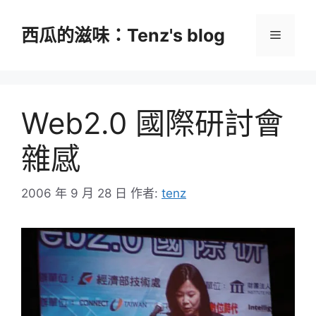
跳
至
西瓜的滋味：Tenz's blog
選
主
要
單
內
容
Web2.0 國際研討會
雜感
2006 年 9 月 28 日
作者:
tenz