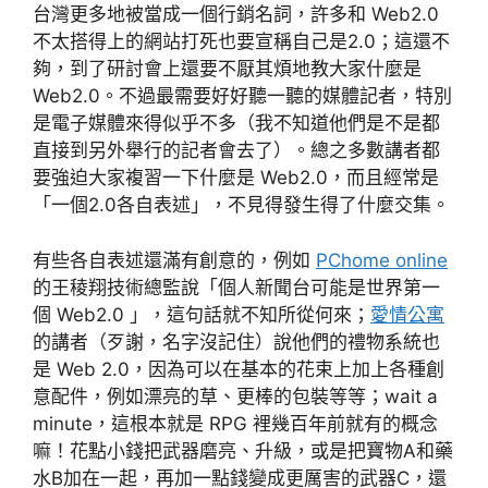
台灣更多地被當成一個行銷名詞，許多和 Web2.0
不太搭得上的網站打死也要宣稱自己是2.0；這還不
夠，到了研討會上還要不厭其煩地教大家什麼是
Web2.0。不過最需要好好聽一聽的媒體記者，特別
是電子媒體來得似乎不多（我不知道他們是不是都
直接到另外舉行的記者會去了）。總之多數講者都
要強迫大家複習一下什麼是 Web2.0，而且經常是
「一個2.0各自表述」，不見得發生得了什麼交集。
有些各自表述還滿有創意的，例如
PChome online
的王稜翔技術總監說「個人新聞台可能是世界第一
個 Web2.0 」，這句話就不知所從何來；
愛情公寓
的講者（歹謝，名字沒記住）說他們的禮物系統也
是 Web 2.0，因為可以在基本的花束上加上各種創
意配件，例如漂亮的草、更棒的包裝等等；wait a
minute，這根本就是 RPG 裡幾百年前就有的概念
嘛！花點小錢把武器磨亮、升級，或是把寶物A和藥
水B加在一起，再加一點錢變成更厲害的武器C，還