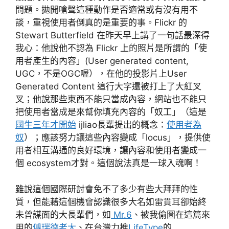
問題。拋開嗆聲這種動作是否適當或有沒有用不
談，重視使用者倒真的是重要的事。Flickr 的
Stewart Butterfield 在昨天早上講了一句話最深得
我心：他說他不認為 Flickr 上的照片是所謂的「使
用者產生的內容」(User generated content,
UGC，不是OGC喔），在他的投影片上User
Generated Content 這行大字還被打上了大紅叉
叉；他說那些東西不能只當成內容，網站也不能只
把使用者當成是來幫你填充內容的「奴工」（這是
國生三年才開始
ijliao長輩提出的概念：
使用者為
奴
）；應該努力讓這些內容變成「locus」，提供使
用者相互溝通的良好環境，讓內容和使用者變成一
個 ecosystem才對。這個說法真是一球入魂啊！
雖說這個國際研討會免不了多少有些大拜拜的性
質，但能藉這個機會認識很多大名如雷貫耳卻始終
未曾謀面的大長輩們，如
Mr.6
、被我偷圖在這篇來
用的
傅瑞德老大
、在台灣力推
LifeType
的