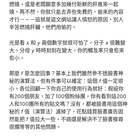
燃燒，或是老闆願意多加幾付新鮮的肝進來一起
燒。再不然，你就只能去弄些免費的、偷來的內容
才行－－－這就是盜文網站讓人憤怒的原因，別人
辛苦燃燒肝臟，他們用偷的。
光是看
x
和
y
兩個數字就很可怕了，分子
x
很難變
大，分母
y
時時刻刻在變大，你的觸及率只會愈來
愈小。
那麼
f
是怎麼回事？基本上我們雖然參不透臉書神
秘的演算法，但有件事可以確定：這個
f
值一定很
小。各位回顧一下你自己的使用行為就好：假設你
有200個朋友，加了100個粉絲團，你有看到這200
人和100團所有的貼文嗎？沒有，都被臉書用這個神
秘的
f
值（演算法）濾掉了。花點錢買臉書廣告固
然能把
f
值拉大一些，不過還是解決不了臉書搜尋
很爛等等的其他問題。