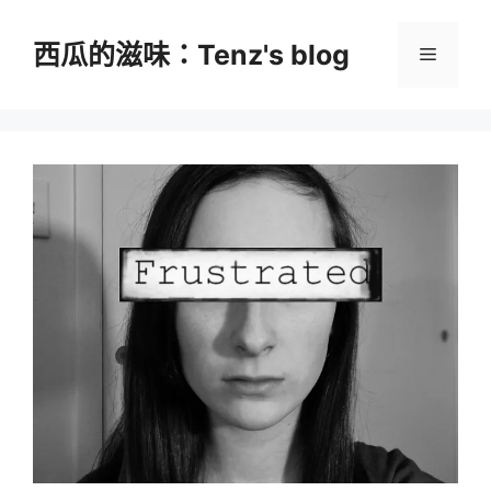
跳
至
西瓜的滋味：Tenz's blog
選
主
要
單
內
容