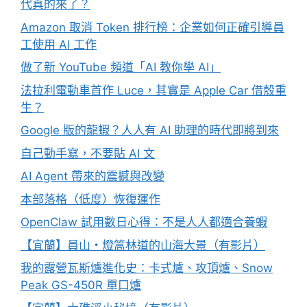
代真的來了？
Amazon 取消 Token 排行榜：企業如何正確引導員
工使用 AI 工作
做了新 YouTube 頻道「AI 教你學 AI」
法拉利電動車首作 Luce，其實是 Apple Car 借殼重
生？
Google 版的龍蝦？人人有 AI 助理的時代即將到來
自己動手寫，不要貼 AI 文
AI Agent 帶來的震撼與改變
本部落格（低度）恢復運作
OpenClaw 試用數日心得：不是人人都適合養蝦
【宜蘭】員山・燈篙林道的山海大景（有影片）
我的露營瓦斯爐進化史：卡式爐、攻頂爐、Snow
Peak GS-450R 單口爐