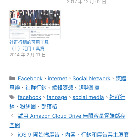
2017 年 12 月 02 日
社群行銷的可用工具
（上）泛用工具篇
2014 年 2 月 11 日
分
Facebook
、
internet
、
Social Network
、
媒體
類
思辨
、
社群行銷
、
編輯隨想
、
趨勢亂寫
標
facebook
、
fanpage
、
social media
、
社群行
籤
銷
、
粉絲團
、
部落格
試用 Amazon Cloud Drive 無限容量雲端儲存
空間
iOS 9 開始擋廣告，內容、行銷和廣告業主怎麼