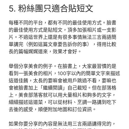
5. 粉絲團只適合貼短文
每種不同的平台，都有不同的最佳使用方式。臉書
的最佳使用方式是貼短文，頂多加張相片或一支影
片。不過這世界上還是有很多事情無法三言兩語簡
單講完（例如這篇文章要告訴你的事），得用比較
長的篇幅娓娓道來，效果才會好。
舉個分享美食的例子。在臉書上，大家最習慣的是
看到一張美食的相片，100字以內的簡單文字來描述
這道佳餚，太長的要嘛會被用戶跳過不看，要嘛也
會被臉書加上「繼續閱讀」自己截短。但在部落格
上，美食部落客就可以用大量相片和夠多的文字，
細細描述這道菜，可以從材料、烹調一路講到吃下
去後的感受，順便附加地圖和訂位資訊。
如果你要分享的內容是無法用三言兩語講得完的，