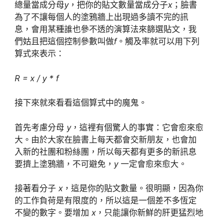
總量當成分母
y
，把你的貼文數量當成分子
x
；臉書
為了不讓每個人的塗鴉牆上出現過多讀不完的訊
息，會用某種誰也參不透的演算法來篩選貼文，我
們姑且把這個控制參數叫做
f
。觸及率就可以用下列
算式來表示：
R = x / y * f
接下來就來看看這個算式中的魔鬼。
首先考慮分母
y
，這裡有個驚人的事實：它會愈來愈
大。由於大家在臉書上每天都會交新朋友，也會加
入新的社團和粉絲團，所以每天都有更多的新訊息
要擠上塗鴉牆，不可避免，
y
一定會愈來愈大。
接著看分子
x
，這是你的貼文數量。很明顯，因為你
的工作負荷是有限度的，所以這是一個差不多恆定
不變的數字。要增加
x
，只能讓你新鮮的肝更猛烈地