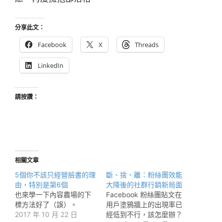
分享此文：
Facebook
X
Threads
LinkedIn
請按讚：
相關文章
5個你不該只經營臉書的理
斷、捨、離：粉絲團效能
由，特別是第6個
大降後的社群行銷新局面
也來學一下內容農場的下
Facebook 粉絲團貼文在
標方法好了（誤）。
用戶塗鴉牆上的出現率已
2017 年 10 月 22 日
經低到不行，該怎麼辦？