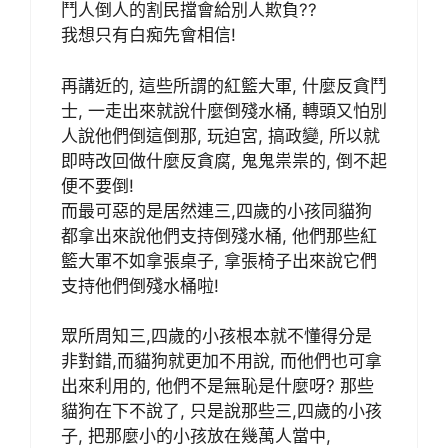
鬥人倒人的割民擋會給別人欺負??
我想只有白痴先會相信!
再講近的, 這些所謂的紅籃大軍, 什麼反貪鬥
士, 一走出來就說什麼倒殘水桶, 轉頭又怕別
人說他們倒這倒那, 玩迫宮, 搞政變, 所以就
即時改回做什麼反貪腐, 鬼鬼祟祟的, 倒不起
便不要倒!
而最可惡的是居然連三,四歲的小孩同貓狗
都拿出來說他們支持倒殘水桶, 他們那些紅
籃大軍不如拿張桌子, 拿張椅子出來說它們
支持他們倒殘水桶啦!
眾所周知三,四歲的小孩根本就不懂得分是
非對錯,而貓狗就更加不用說, 而他們也可拿
出來利用的, 他們不是無恥是什麼呀? 那些
貓狗在下不說了, 只是說那些三,四歲的小孩
子, 把那麼小的小孩放在幾萬人當中,