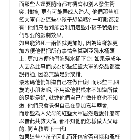
而那些人還要隨時都有機會和別人發生衝
突, 推撞, 更有可能弄成人踏人, 他們那些紅
籃大軍有為這些小孩子想過嗎? 一叮點都沒
有! 他們只看到能否利用這些小孩子製造他
們想要的戲劇效果,
如果能夠死一兩個就更加好, 因為這樣就更
加方便他們把所有事情全算到亞殘水桶頭
上, 更加方便他們迫殘水桶下台! 如果是成年
人因為此事而成為那些紅籃大軍的祭品都還
說得通, 因為無論是對或錯,
最起碼他們知道自己在做什麼! 而那些三,四
歲的小朋友呢, 不用說他們根本不知道所做
的是對是錯, 就連他們自己在做什麼也不知
道, 他們只會覺得自己在參加嘉年華會,
而那些為人父母的紅籃大軍居然還說什麼可
以借此共敘天倫, 都不知他們怎樣做人父母
的, 簡直教壞下一代!
如果這些小孩子因此而死傷會否可憐和冤枉