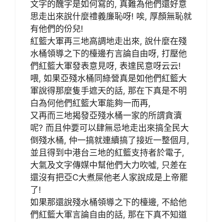
文字的醜字是如何寫的, 真難為他們還好意
思走出來說什麼禮義廉恥呀! 唉, 厚顏無恥就
有他們的份兒!
紅籃大軍再三地高調地走出來, 說什麼在殘
水桶領導之下的檯邊冇言論自由呀, 打壓他
們紅籃大軍發表意見呀, 表達民意呀云云!
喂, 如果亞殘水桶同綠營真是如他們紅籃大
軍說得那麼隻手遮天的話, 那在下真是不明
白為何他們紅籃大軍能夠一而再,
又再而三地揭發亞殘水桶一家的所謂貪瀆
呢? 而且仲要可以肆無忌地走出來搞全民大
倒殘水桶, 仲一搞就連續搞了接近一整個月,
並且得到中港台三地的紅籃支持者於電子,
大氣及文字傳媒中幫他們大力吹噓, 只差在
還沒有把亞C大煮屎他老人家說成是上帝罷
了!
如果那還說殘水桶領導之下的檯邊, 不給他
們紅籃大軍言論自由的話, 那在下真不知道