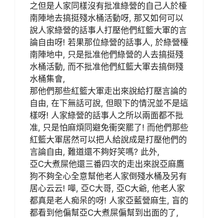
之但是人家同樣沒有批准綠營的自己人於檯
南陣地去搞挺殘水桶活動呀, 那又如何可以
說人家綠營的話事人打壓他們紅籃大軍的言
論自由呀! 若果那位綠營的話事人, 於綠營檯
南陣地中, 只是批准他們綠營的人去搞挺殘
水桶活動, 而不批准他們紅籃大軍去搞倒殘
水桶集會,
那他們那些紅籃大軍走出來說給打壓言論的
自由, 在下無話可說, 但眼下的情況並不是這
樣呀! 人家綠營的話事人之所以兩面都不批
准, 只是怕麻煩同避免衝突罷了! 而他們那些
紅籃大軍居然可以把人給說成是打壓他們的
言論自由, 難道還不夠好笑嗎? 此外,
亞C大煮屎他還三番四次的走出來說亞麻鷹
狗不夠全心全意幫他老人家倒殘水桶及另有
居心云云! 嘩, 亞C大哥, 亞C大爺, 他老人家
都真是老人痴呆的呀! 人家亞藍營麻生, 盲的
都看到他偏幫亞C大煮屎偏幫到出面的了,