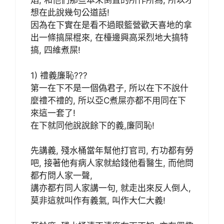
焰, 和他們那些本末倒置的所作所為, 所以才
想在此說幾句公道話!
因為在下實在是看不過眼籃營歡天喜地的拿
出一條搞屎棍來, 在檯邊興高采烈地大搞特
搞, 四維煮屎!
1) 禮義廉恥???
第一在下不是一個偽君子, 所以在下不說什
麼禮不禮的, 所以亞C煮屎亦都不用同在下
來這一套了!
在下就同他說說餘下的義,廉同恥!
先講義, 殘水桶當年幫他打官司, 冇功都有勞
吧, 接著他有病人家就給錢他看醫生, 而他問
都冇問人家一聲,
講亦都冇同人家講一句, 就走出來反人倒人,
莫非這就叫作有義氣, 叫作大仁大義!