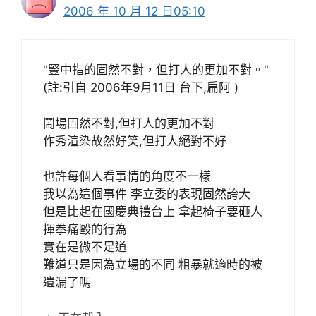
2006 年 10 月 12 日05:10
"豎中指的固然不對，但打人的更加不對。"
(註:引自 2006年9月11日 台下,扁阿 )
鬧場固然不對,但打人的更加不對
作秀渲染故然好笑,但打人絕對不好
也許每個人看事情的角度不一樣
我以為這個事件 李立委的表現固然誇大
但是比起在國慶典禮台上 拿起椅子要砸人
揮拳痛毆的行為
實在是微不足道
難道只是因為立場的不同 粗暴就適時的被
遺漏了嗎