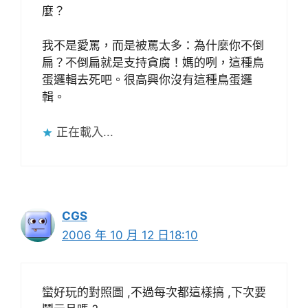
麼？
我不是愛罵，而是被罵太多：為什麼你不倒
扁？不倒扁就是支持貪腐！媽的咧，這種鳥
蛋邏輯去死吧。很高興你沒有這種鳥蛋邏
輯。
正在載入...
CGS
2006 年 10 月 12 日18:10
蠻好玩的對照圖 ,不過每次都這樣搞 ,下次要