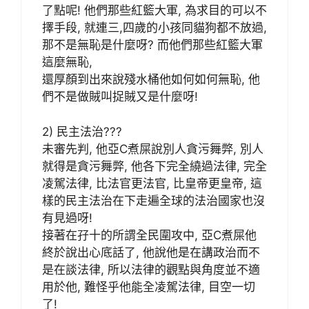
了點呢! 他們那些紅籃大軍, 為求目的可以不
擇手段, 就連三,四歲的小孩同貓狗都不放過,
那不是無恥是什麼呀? 而他們那些紅籃大軍
這麼無恥,
還厚顏到出來說殘水桶他如何如何無恥, 他
們不是做賊叫捉賊又是什麼呀!
2) 民主法治???
未審先判, 他亞C煮屎說別人貪污舞弊, 別人
就得是貪污舞弊, 他各下完全繞過法律, 完全
凌駕法律, 比法官更法官, 比皇帝更皇帝, 這
樣的民主法治在下走遍全球的法治國家也沒
有見過呀!
接著在孖十的所謂全民圍攻中, 亞C煮屎他
終於說出心底話了, 他說他是在講政治而不
是在談法律, 所以法律的觀點與角度並不適
用於他, 難怪乎他能全凌駕法律, 目空一切
了!