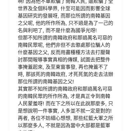
啊! 因為他不單欺騙了南韓人民, 還欺騙了全
世界及全個科學界, 什至可能因而影響全球
基因研究的發展呀, 而那位所謂的南韓基因
之父呢, 他的所作所為, 只不過是為了一己的
名與利吧了, 而不是什麼為國爭光呀!
但那不知所謂的南韓政府和那過萬名可惡的
南韓民眾呢, 他們非但不去懲處那位騙人的
什麼基因之父, 反而用盡種種方法去打壓聲
討那間報導事實真相的傳媒, 試圖去把整件
事掩蓋起來, 及至東窗事發, 再也掩蓋不了
時, 那該死的南韓政府, 才死死氣的走去法辦
那位所謂的南韓基因之父!
其實那不知所謂的南韓政府和那過萬名可惡
的南韓民眾的所作所為, 才是真正令到南韓
人民蒙羞呀! 而在下之所以在此說那麼多, 只
是想說明一件事實, 人多並不就一定是對的!
再者, 各位不妨細心想想, 那些紅籃大軍之所
以那麼多人, 不就是因為當中大部都是籃軍