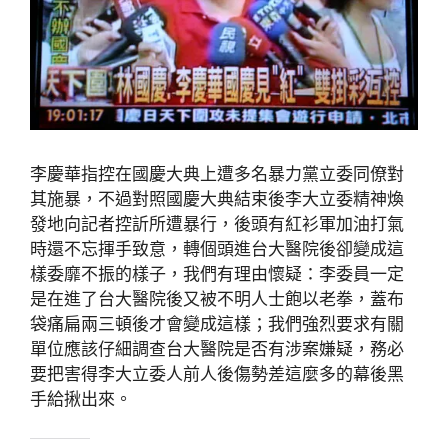
李慶華指控在國慶大典上遭多名暴力黨立委同僚對
其施暴，不過對照國慶大典結束後李大立委精神煥
發地向記者控訢所遭暴行，後頭有紅衫軍加油打氣
時還不忘揮手致意，轉個頭進台大醫院後卻變成這
樣委靡不振的樣子，我們有理由懷疑：李委員一定
是在進了台大醫院後又被不明人士飽以老拳，蓋布
袋痛扁兩三頓後才會變成這樣；我們強烈要求有關
單位應該仔細調查台大醫院是否有涉案嫌疑，務必
要把害得李大立委人前人後傷勢差這麼多的幕後黑
手給揪出來。