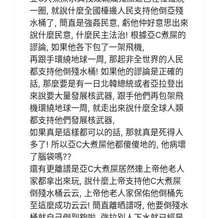
一圈, 就說什麼全國檯邊人民支持他倒亞殘
水桶了, 簡直是強姦民意, 虧他仲好意思出來
說什麼民意, 什麼民主法治! 根據亞C煮屎的
謬論, 如果他各下包了一架飛機,
再跟手環繞地球一周, 那起非全世界的人民
都支持他倒殘水桶! 如果他的謬論是正確的
話, 那麼要是有一日北韓總統或者亞拉登出
來說要大量發展核武器, 跟手他們再包架飛
機環繞地球一周, 就走出來說什麼全球人類
都支持他們發展核武器,
如果真是這樣都可以的話, 那就真是死得人
多了! 所以亞C大煮屎他都傻傻地的, 他病壞
了腦袋嗎??
還有更離譜是亞C大煮屎居然連上帝他老人
家都拿出來玩, 說什麼上帝支持他C大煮屎
倒殘水桶云云, 上帝他老人家保佑他倒桶先
至這麼成功云云! 簡直離晒譜呀, 他要倒殘水
桶就自己倒到夠啦, 強拉別人下水就已經是