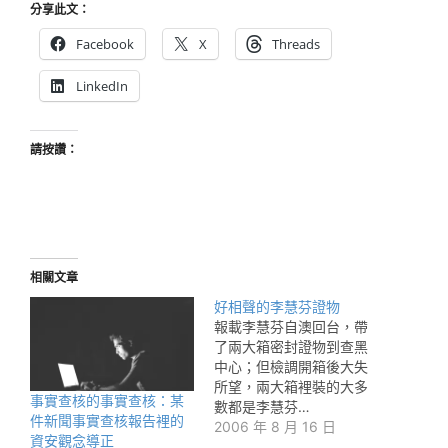
分享此文：
Facebook
X
Threads
LinkedIn
請按讚：
相關文章
好相聲的李慧芬證物
報載李慧芬自澳回台，帶
了兩大箱密封證物到查黑
中心；但檢調開箱後大失
所望，兩大箱裡裝的大多
事實查核的事實查核：某
數都是李慧芬…
件新聞事實查核報告裡的
2006 年 8 月 16 日
資安觀念導正