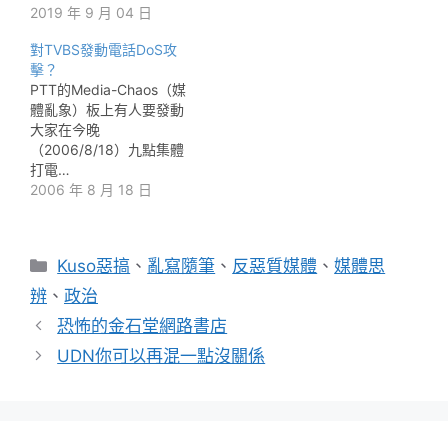
2019 年 9 月 04 日
對TVBS發動電話DoS攻
擊？
PTT的Media-Chaos（媒
體亂象）板上有人要發動
大家在今晚
（2006/8/18）九點集體
打電…
2006 年 8 月 18 日
分
Kuso惡搞
、
亂寫隨筆
、
反惡質媒體
、
媒體思
類
辨
、
政治
恐怖的金石堂網路書店
UDN你可以再混一點沒關係