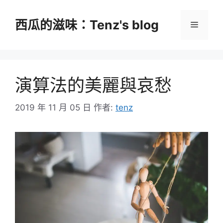
跳
至
西瓜的滋味：Tenz's blog
選
主
要
單
內
容
演算法的美麗與哀愁
2019 年 11 月 05 日
作者:
tenz