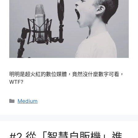
明明是超火紅的數位媒體，竟然沒什麼數字可看，
WTF?
分
Medium
類
#2 從「智慧自販機」進