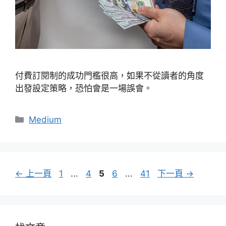
付費訂閱制的成功門檻很高，如果不從讀者的角度
出發設定策略，恐怕會是一場誤會。
分
Medium
類
頁
頁
頁
頁
頁
←
上一頁
1
...
4
5
6
...
41
下一頁
→
面
面
面
面
面