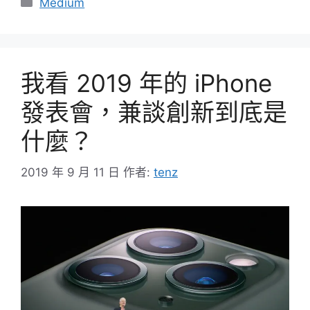
分
Medium
類
我看 2019 年的 iPhone
發表會，兼談創新到底是
什麼？
2019 年 9 月 11 日
作者:
tenz