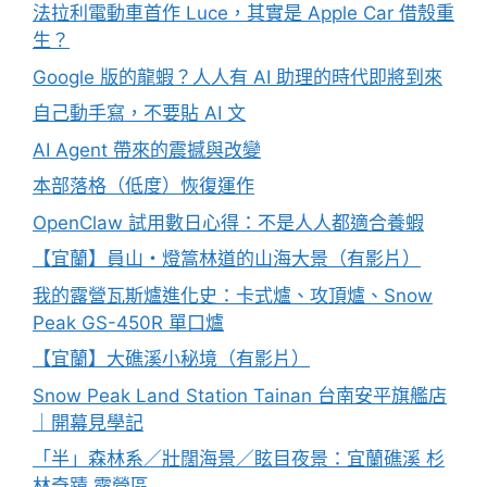
法拉利電動車首作 Luce，其實是 Apple Car 借殼重
生？
Google 版的龍蝦？人人有 AI 助理的時代即將到來
自己動手寫，不要貼 AI 文
AI Agent 帶來的震撼與改變
本部落格（低度）恢復運作
OpenClaw 試用數日心得：不是人人都適合養蝦
【宜蘭】員山・燈篙林道的山海大景（有影片）
我的露營瓦斯爐進化史：卡式爐、攻頂爐、Snow
Peak GS-450R 單口爐
【宜蘭】大礁溪小秘境（有影片）
Snow Peak Land Station Tainan 台南安平旗艦店
｜開幕見學記
「半」森林系／壯闊海景／眩目夜景：宜蘭礁溪 杉
林奇蹟 露營區