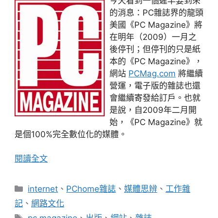
今天看到一個遲早要到來
的消息：PC雜誌界的龍頭
美國《PC Magazine》將
在明年（2009）一月之
後停刊；但停刊的只是紙
本的《PC Magazine》，
網站
PCMag.com
將繼續
營運，電子版的雜誌也還
會繼續寄發給訂戶。也就
是說，自2009年二月開
始，《PC Magazine》就
是個100%完全數位化的媒體。
閱讀全文
分
internet
、
PChome雜誌
、
媒體思辨
、
工作雜
類
記
、
網路文化
標