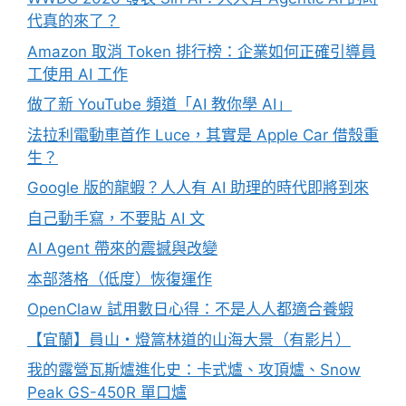
代真的來了？
Amazon 取消 Token 排行榜：企業如何正確引導員
工使用 AI 工作
做了新 YouTube 頻道「AI 教你學 AI」
法拉利電動車首作 Luce，其實是 Apple Car 借殼重
生？
Google 版的龍蝦？人人有 AI 助理的時代即將到來
自己動手寫，不要貼 AI 文
AI Agent 帶來的震撼與改變
本部落格（低度）恢復運作
OpenClaw 試用數日心得：不是人人都適合養蝦
【宜蘭】員山・燈篙林道的山海大景（有影片）
我的露營瓦斯爐進化史：卡式爐、攻頂爐、Snow
Peak GS-450R 單口爐