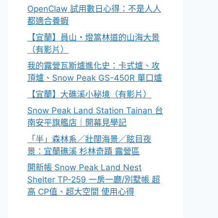
OpenClaw 試用數日心得：不是人人
都適合養蝦
【宜蘭】員山・燈篙林道的山海大景
（有影片）
我的露營瓦斯爐進化史：卡式爐、攻
頂爐、Snow Peak GS-450R 單口爐
【宜蘭】大礁溪小秘境（有影片）
Snow Peak Land Station Tainan 台
南安平旗艦店｜開幕見學記
「半」森林系／壯闊海景／眩目夜
景：宜蘭礁溪 杉林奇蹟 露營區
開新帳 Snow Peak Land Nest
Shelter TP-259 一房一廳/別墅帳 超
高 CP值、超大空間 使用心得