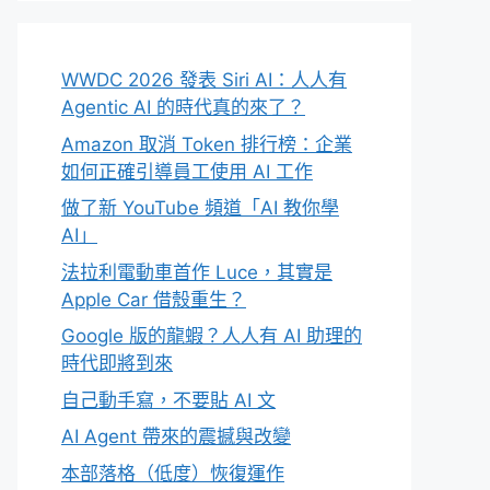
WWDC 2026 發表 Siri AI：人人有
Agentic AI 的時代真的來了？
Amazon 取消 Token 排行榜：企業
如何正確引導員工使用 AI 工作
做了新 YouTube 頻道「AI 教你學
AI」
法拉利電動車首作 Luce，其實是
Apple Car 借殼重生？
Google 版的龍蝦？人人有 AI 助理的
時代即將到來
自己動手寫，不要貼 AI 文
AI Agent 帶來的震撼與改變
本部落格（低度）恢復運作