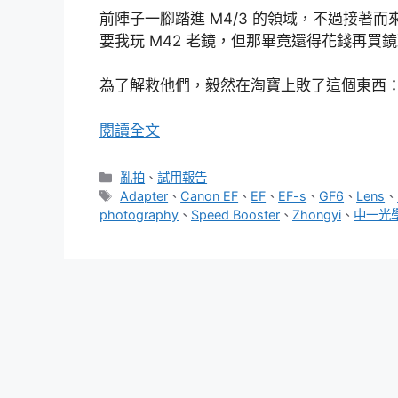
前陣子一腳踏進 M4/3 的領域，不過接著
要我玩 M42 老鏡，但那畢竟還得花錢再買鏡
為了解救他們，毅然在淘寶上敗了這個東西
閱讀全文
分
亂拍
、
試用報告
類
標
Adapter
、
Canon EF
、
EF
、
EF-s
、
GF6
、
Lens
、
籤
photography
、
Speed Booster
、
Zhongyi
、
中一光