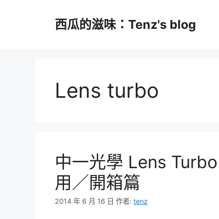
跳
至
西瓜的滋味：Tenz's blog
主
要
內
容
Lens turbo
中一光學 Lens Turb
用／開箱篇
2014 年 6 月 16 日
作者:
tenz