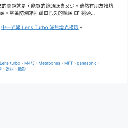
而來的問題就是，能買的鏡頭既貴又少。雖然有朋友推坑
頭。望著防潮箱裡孤單已久的幾顆 EF 鏡頭…
：
中一光學 Lens Turbo 減焦增光接環
。
Lens turbo
、
M4/3
、
Metabones
、
MFT
、
panasonic
、
學
、
器材
、
攝影