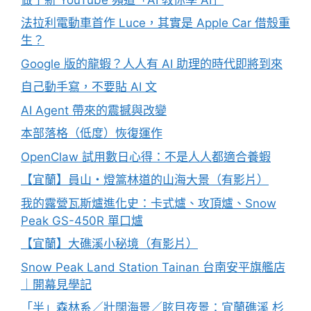
法拉利電動車首作 Luce，其實是 Apple Car 借殼重
生？
Google 版的龍蝦？人人有 AI 助理的時代即將到來
自己動手寫，不要貼 AI 文
AI Agent 帶來的震撼與改變
本部落格（低度）恢復運作
OpenClaw 試用數日心得：不是人人都適合養蝦
【宜蘭】員山・燈篙林道的山海大景（有影片）
我的露營瓦斯爐進化史：卡式爐、攻頂爐、Snow
Peak GS-450R 單口爐
【宜蘭】大礁溪小秘境（有影片）
Snow Peak Land Station Tainan 台南安平旗艦店
｜開幕見學記
「半」森林系／壯闊海景／眩目夜景：宜蘭礁溪 杉