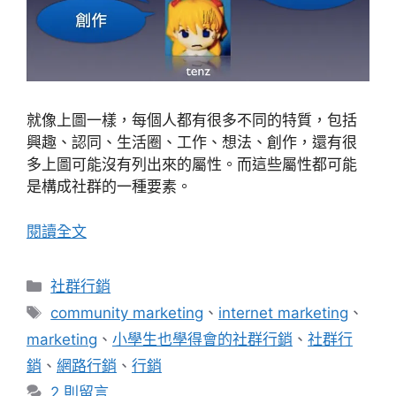
就像上圖一樣，每個人都有很多不同的特質，包括
興趣、認同、生活圈、工作、想法、創作，還有很
多上圖可能沒有列出來的屬性。而這些屬性都可能
是構成社群的一種要素。
閱讀全文
分
社群行銷
類
標
community marketing
、
internet marketing
、
籤
marketing
、
小學生也學得會的社群行銷
、
社群行
銷
、
網路行銷
、
行銷
2 則留言