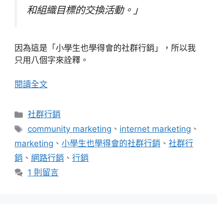
和組織目標的交換活動。」
因為這是「小學生也學得會的社群行銷」，所以我
只用八個字來詮釋。
閱讀全文
分
社群行銷
類
標
community marketing
、
internet marketing
、
籤
marketing
、
小學生也學得會的社群行銷
、
社群行
銷
、
網路行銷
、
行銷
1 則留言