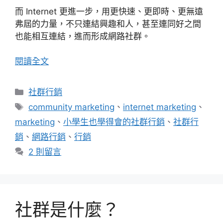
而 Internet 更進一步，用更快速、更即時、更無遠
弗屆的力量，不只連結興趣和人，甚至連同好之間
也能相互連結，進而形成網路社群。
閱讀全文
分
社群行銷
類
標
community marketing
、
internet marketing
、
籤
marketing
、
小學生也學得會的社群行銷
、
社群行
銷
、
網路行銷
、
行銷
2 則留言
社群是什麼？