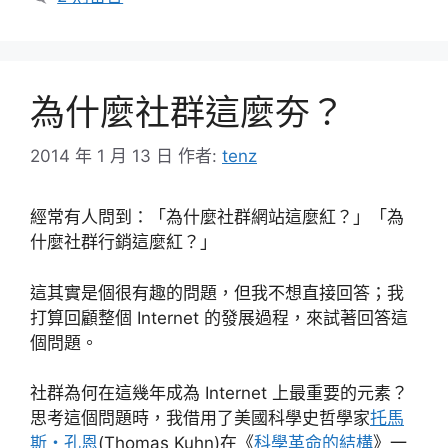
為什麼社群這麼夯？
2014 年 1 月 13 日
作者:
tenz
經常有人問到：「為什麼社群網站這麼紅？」「為
什麼社群行銷這麼紅？」
這其實是個很有趣的問題，但我不想直接回答；我
打算回顧整個 Internet 的發展過程，來試著回答這
個問題。
社群為何在這幾年成為 Internet 上最重要的元素？
思考這個問題時，我借用了美國科學史哲學家
托馬
斯・孔恩
(Thomas Kuhn)在《
科學革命的結構
》一