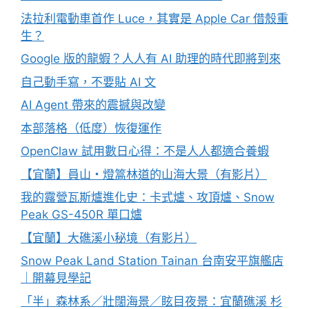
法拉利電動車首作 Luce，其實是 Apple Car 借殼重
生？
Google 版的龍蝦？人人有 AI 助理的時代即將到來
自己動手寫，不要貼 AI 文
AI Agent 帶來的震撼與改變
本部落格（低度）恢復運作
OpenClaw 試用數日心得：不是人人都適合養蝦
【宜蘭】員山・燈篙林道的山海大景（有影片）
我的露營瓦斯爐進化史：卡式爐、攻頂爐、Snow
Peak GS-450R 單口爐
【宜蘭】大礁溪小秘境（有影片）
Snow Peak Land Station Tainan 台南安平旗艦店
｜開幕見學記
「半」森林系／壯闊海景／眩目夜景：宜蘭礁溪 杉