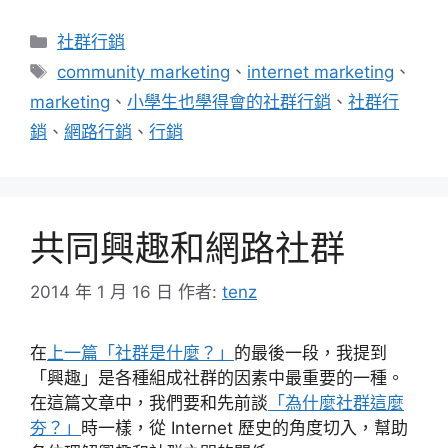
分
社群行銷
類
標
community marketing
、
internet marketing
、
籤
marketing
、
小學生也學得會的社群行銷
、
社群行
銷
、
網路行銷
、
行銷
共同興趣和網路社群
2014 年 1 月 16 日
作者:
tenz
在
上一篇「社群是什麼？」
的最後一段，我提到
「興趣」是各種組成社群的因素中最重要的一種。
在這篇文章中，我們要和先前談
「為什麼社群這麼
夯？」
時一樣，從 Internet 歷史的角度切入，幫助