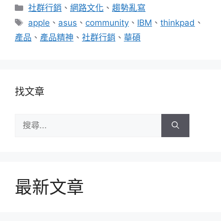
分
社群行銷
、
網路文化
、
趨勢亂寫
類
標
apple
、
asus
、
community
、
IBM
、
thinkpad
、
籤
產品
、
產品精神
、
社群行銷
、
華碩
找文章
搜
尋:
最新文章