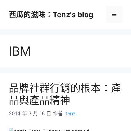
跳
至
西瓜的滋味：Tenz's blog
選
主
要
單
內
容
IBM
品牌社群行銷的根本：產
品與產品精神
2014 年 3 月 18 日
作者:
tenz