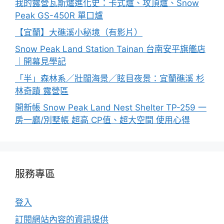
我的露營瓦斯爐進化史：卡式爐、攻頂爐、Snow
Peak GS-450R 單口爐
【宜蘭】大礁溪小秘境（有影片）
Snow Peak Land Station Tainan 台南安平旗艦店
｜開幕見學記
「半」森林系／壯闊海景／眩目夜景：宜蘭礁溪 杉
林奇蹟 露營區
開新帳 Snow Peak Land Nest Shelter TP-259 一
房一廳/別墅帳 超高 CP值、超大空間 使用心得
服務專區
登入
訂閱網站內容的資訊提供