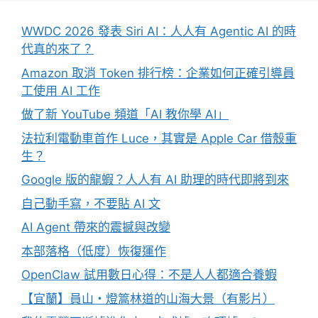
WWDC 2026 發表 Siri AI：人人有 Agentic AI 的時
代真的來了？
Amazon 取消 Token 排行榜：企業如何正確引導員
工使用 AI 工作
做了新 YouTube 頻道「AI 教你學 AI」
法拉利電動車首作 Luce，其實是 Apple Car 借殼重
生？
Google 版的龍蝦？人人有 AI 助理的時代即將到來
自己動手寫，不要貼 AI 文
AI Agent 帶來的震撼與改變
本部落格（低度）恢復運作
OpenClaw 試用數日心得：不是人人都適合養蝦
【宜蘭】員山・燈篙林道的山海大景（有影片）