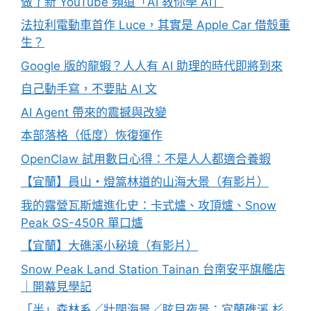
做了新 YouTube 頻道「AI 教你學 AI」
法拉利電動車首作 Luce，其實是 Apple Car 借殼重
生？
Google 版的龍蝦？人人有 AI 助理的時代即將到來
自己動手寫，不要貼 AI 文
AI Agent 帶來的震撼與改變
本部落格（低度）恢復運作
OpenClaw 試用數日心得：不是人人都適合養蝦
【宜蘭】員山・燈篙林道的山海大景（有影片）
我的露營瓦斯爐進化史：卡式爐、攻頂爐、Snow
Peak GS-450R 單口爐
【宜蘭】大礁溪小秘境（有影片）
Snow Peak Land Station Tainan 台南安平旗艦店
｜開幕見學記
「半」森林系／壯闊海景／眩目夜景：宜蘭礁溪 杉