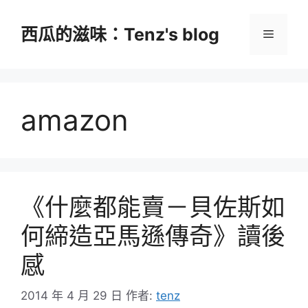
跳
至
西瓜的滋味：Tenz's blog
選
主
要
單
內
容
amazon
《什麼都能賣－貝佐斯如
何締造亞馬遜傳奇》讀後
感
2014 年 4 月 29 日
作者:
tenz