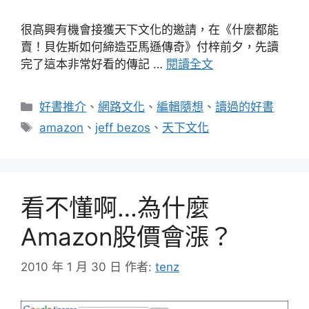
很高興有機會接獲天下文化的邀請，在《什麼都能
賣！貝佐斯如何締造亞馬遜傳奇》付梓前夕，先讀
完了這本非常好看的傳記 …
閱讀全文
分
好書推介
、
網路文化
、
編輯隨想
、
讀過的好書
類
標
amazon
、
jeff bezos
、
天下文化
籤
看不懂啊…為什麼
Amazon股價會漲？
2010 年 1 月 30 日
作者:
tenz