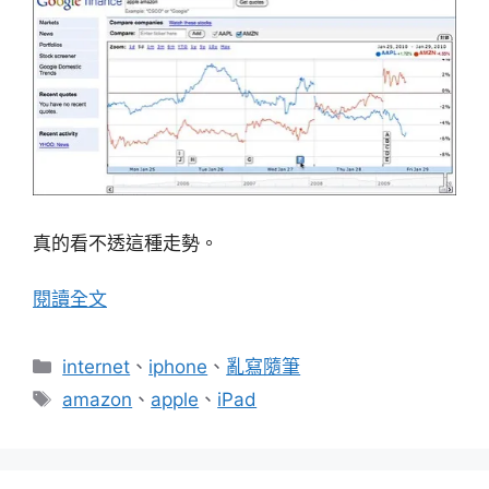
真的看不透這種走勢。
閱讀全文
分
internet
、
iphone
、
亂寫隨筆
類
標
amazon
、
apple
、
iPad
籤