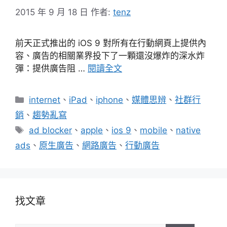
2015 年 9 月 18 日
作者:
tenz
前天正式推出的 iOS 9 對所有在行動網頁上提供內
容、廣告的相關業界投下了一顆還沒爆炸的深水炸
彈：提供廣告阻 …
閱讀全文
分
internet
、
iPad
、
iphone
、
媒體思辨
、
社群行
類
銷
、
趨勢亂寫
標
ad blocker
、
apple
、
ios 9
、
mobile
、
native
籤
ads
、
原生廣告
、
網路廣告
、
行動廣告
找文章