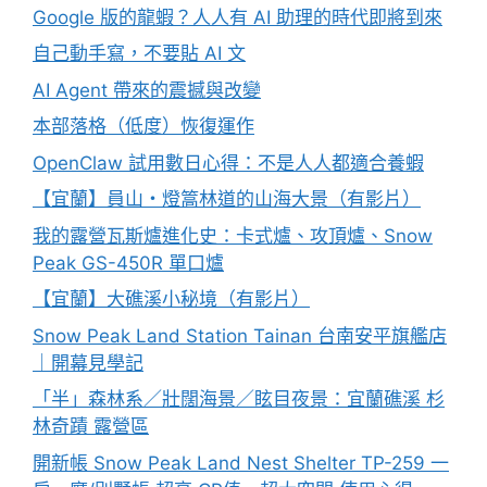
Google 版的龍蝦？人人有 AI 助理的時代即將到來
自己動手寫，不要貼 AI 文
AI Agent 帶來的震撼與改變
本部落格（低度）恢復運作
OpenClaw 試用數日心得：不是人人都適合養蝦
【宜蘭】員山・燈篙林道的山海大景（有影片）
我的露營瓦斯爐進化史：卡式爐、攻頂爐、Snow
Peak GS-450R 單口爐
【宜蘭】大礁溪小秘境（有影片）
Snow Peak Land Station Tainan 台南安平旗艦店
｜開幕見學記
「半」森林系／壯闊海景／眩目夜景：宜蘭礁溪 杉
林奇蹟 露營區
開新帳 Snow Peak Land Nest Shelter TP-259 一