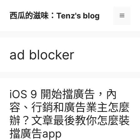
跳
至
西瓜的滋味：Tenz's blog
選
主
要
單
內
容
ad blocker
iOS 9 開始擋廣告，內
容、行銷和廣告業主怎麼
辦？文章最後教你怎麼裝
擋廣告app