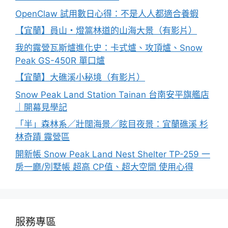
OpenClaw 試用數日心得：不是人人都適合養蝦
【宜蘭】員山・燈篙林道的山海大景（有影片）
我的露營瓦斯爐進化史：卡式爐、攻頂爐、Snow
Peak GS-450R 單口爐
【宜蘭】大礁溪小秘境（有影片）
Snow Peak Land Station Tainan 台南安平旗艦店
｜開幕見學記
「半」森林系／壯闊海景／眩目夜景：宜蘭礁溪 杉
林奇蹟 露營區
開新帳 Snow Peak Land Nest Shelter TP-259 一
房一廳/別墅帳 超高 CP值、超大空間 使用心得
服務專區