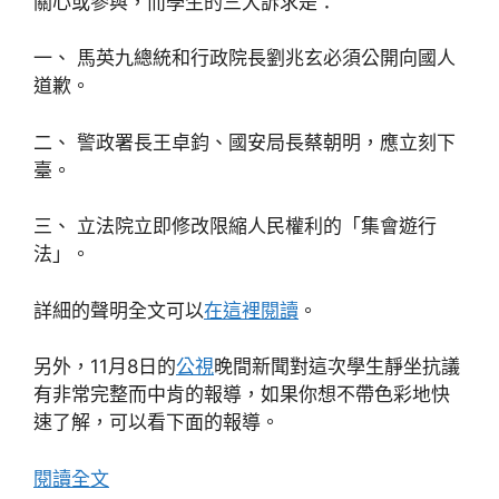
關心或參與，而學生的三大訴求是：
一、 馬英九總統和行政院長劉兆玄必須公開向國人
道歉。
二、 警政署長王卓鈞、國安局長蔡朝明，應立刻下
臺。
三、 立法院立即修改限縮人民權利的「集會遊行
法」。
詳細的聲明全文可以
在這裡閱讀
。
另外，11月8日的
公視
晚間新聞對這次學生靜坐抗議
有非常完整而中肯的報導，如果你想不帶色彩地快
速了解，可以看下面的報導。
閱讀全文