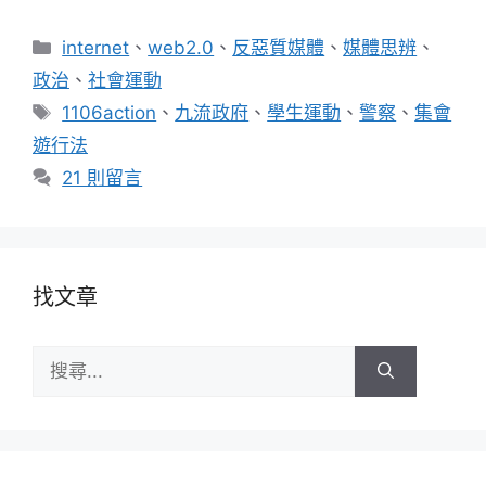
分
internet
、
web2.0
、
反惡質媒體
、
媒體思辨
、
類
政治
、
社會運動
標
1106action
、
九流政府
、
學生運動
、
警察
、
集會
籤
遊行法
21 則留言
找文章
搜
尋: