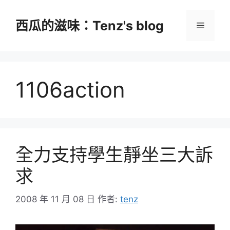
跳
至
西瓜的滋味：Tenz's blog
選
主
要
單
內
容
1106action
全力支持學生靜坐三大訴
求
2008 年 11 月 08 日
作者:
tenz