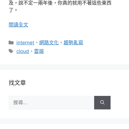
及，說不定一兩年後，你真的就用不著這些東西
了。
閱讀全文
分
internet
、
網路文化
、
趨勢亂寫
類
標
cloud
、
雲端
籤
找文章
搜
尋: