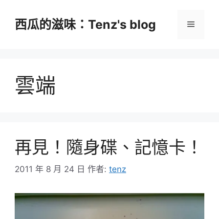
跳
至
西瓜的滋味：Tenz's blog
選
主
要
單
內
容
雲端
再見！隨身碟、記憶卡！
2011 年 8 月 24 日
作者:
tenz