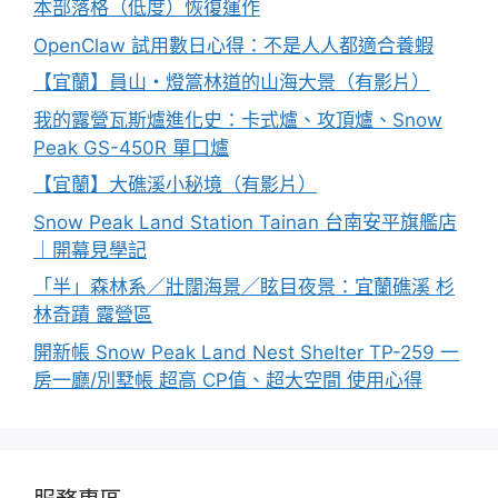
本部落格（低度）恢復運作
OpenClaw 試用數日心得：不是人人都適合養蝦
【宜蘭】員山・燈篙林道的山海大景（有影片）
我的露營瓦斯爐進化史：卡式爐、攻頂爐、Snow
Peak GS-450R 單口爐
【宜蘭】大礁溪小秘境（有影片）
Snow Peak Land Station Tainan 台南安平旗艦店
｜開幕見學記
「半」森林系／壯闊海景／眩目夜景：宜蘭礁溪 杉
林奇蹟 露營區
開新帳 Snow Peak Land Nest Shelter TP-259 一
房一廳/別墅帳 超高 CP值、超大空間 使用心得