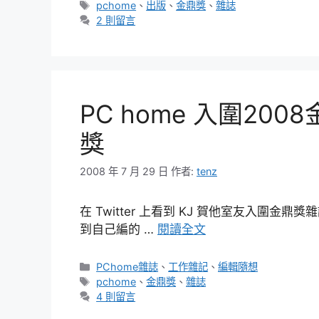
類
標
pchome
、
出版
、
金鼎獎
、
雜誌
籤
2 則留言
PC home 入圍2
獎
2008 年 7 月 29 日
作者:
tenz
在 Twitter 上看到 KJ 賀他室友入圍
到自己編的 …
閱讀全文
分
PChome雜誌
、
工作雜記
、
編輯隨想
類
標
pchome
、
金鼎獎
、
雜誌
籤
4 則留言