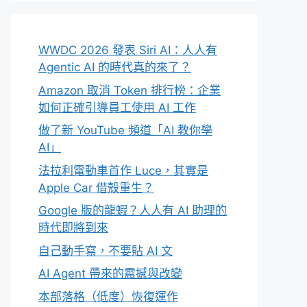
WWDC 2026 發表 Siri AI：人人有
Agentic AI 的時代真的來了？
Amazon 取消 Token 排行榜：企業
如何正確引導員工使用 AI 工作
做了新 YouTube 頻道「AI 教你學
AI」
法拉利電動車首作 Luce，其實是
Apple Car 借殼重生？
Google 版的龍蝦？人人有 AI 助理的
時代即將到來
自己動手寫，不要貼 AI 文
AI Agent 帶來的震撼與改變
本部落格（低度）恢復運作