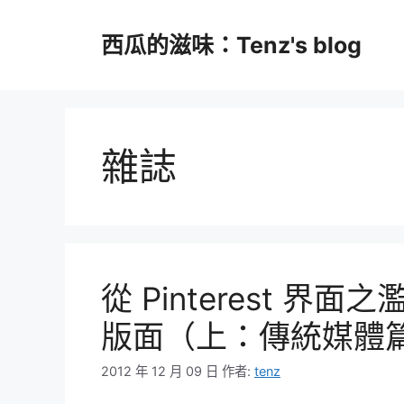
跳
至
西瓜的滋味：Tenz's blog
主
要
內
容
雜誌
從 Pinterest 
版面（上：傳統媒體
2012 年 12 月 09 日
作者:
tenz