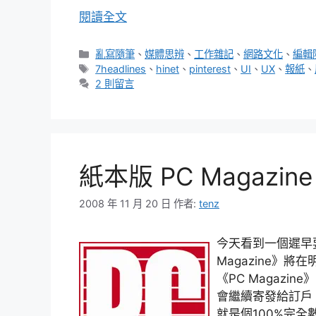
閱讀全文
分
亂寫隨筆
、
媒體思辨
、
工作雜記
、
網路文化
、
編輯
類
標
7headlines
、
hinet
、
pinterest
、
UI
、
UX
、
報紙
、
籤
2 則留言
紙本版 PC Magazi
2008 年 11 月 20 日
作者:
tenz
今天看到一個遲早
Magazine》
《PC Magazin
會繼續寄發給訂戶。
就是個100%完全