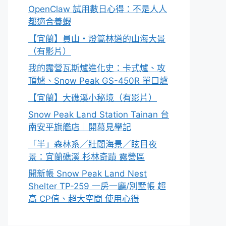
OpenClaw 試用數日心得：不是人人
都適合養蝦
【宜蘭】員山・燈篙林道的山海大景
（有影片）
我的露營瓦斯爐進化史：卡式爐、攻
頂爐、Snow Peak GS-450R 單口爐
【宜蘭】大礁溪小秘境（有影片）
Snow Peak Land Station Tainan 台
南安平旗艦店｜開幕見學記
「半」森林系／壯闊海景／眩目夜
景：宜蘭礁溪 杉林奇蹟 露營區
開新帳 Snow Peak Land Nest
Shelter TP-259 一房一廳/別墅帳 超
高 CP值、超大空間 使用心得