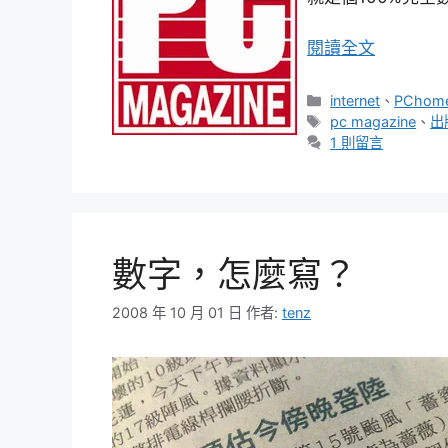
閱讀全文
分
internet
、
PCho
類
標
pc magazine
、
出
籤
1 則留言
數字，怎麼寫？
2008 年 10 月 01 日
作者:
tenz