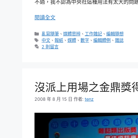
不過，我不認為中央社這種用法有太大的問
閱讀全文
分
亂寫隨筆
、
媒體思辨
、
工作雜記
、
編輯隨想
類
標
中文
、
報紙
、
媒體
、
數字
、
編輯體例
、
雜誌
籤
2 則留言
沒派上用場之金鼎獎
2008 年 8 月 15 日
作者:
tenz