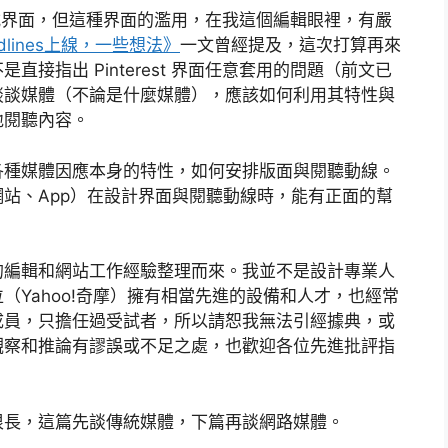
的瀑布式界面，但這種界面的濫用，在我這個編輯眼裡，有嚴
adlines上線，一些想法》
一文曾經提及，這次打算再來
接指出 Pinterest 界面任意套用的問題（前文已
談談媒體（不論是什麼媒體），應該如何利用其特性與
地閱聽內容。
各種媒體因應本身的特性，如何安排版面與閱聽動線。
站、App）在設計界面與閱聽動線時，能有正面的幫
的編輯和網站工作經驗整理而來。我並不是設計專業人
Yahoo!奇摩）擁有相當先進的設備和人才，也經常
成員，只擔任過受試者，所以請恕我無法引經據典，或
觀察和推論有謬誤或不足之處，也歡迎各位先進批評指
很長，這篇先談傳統媒體，下篇再談網路媒體。