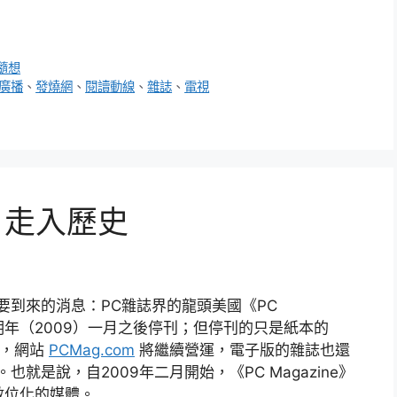
隨想
廣播
、
發燒網
、
閱讀動線
、
雜誌
、
電視
ne 走入歷史
要到來的消息：PC雜誌界的龍頭美國《PC
將在明年（2009）一月之後停刊；但停刊的只是紙本的
e》，網站
PCMag.com
將繼續營運，電子版的雜誌也還
也就是說，自2009年二月開始，《PC Magazine》
數位化的媒體。