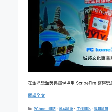
在金鼎獎頒獎典禮現場用 ScribeFire 寫
閱讀全文
分
PChome雜誌
、
亂寫隨筆
、
工作雜記
、
編輯隨想