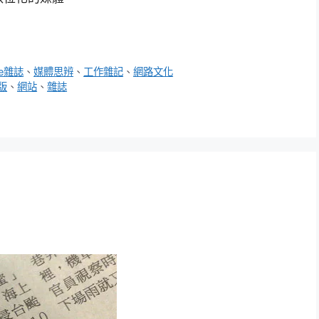
me雜誌
、
媒體思辨
、
工作雜記
、
網路文化
版
、
網站
、
雜誌