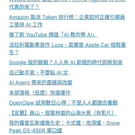
代真的來了？
Amazon 取消 Token 排行榜：企業如何正確引導員
工使用 AI 工作
做了新 YouTube 頻道「AI 教你學 AI」
法拉利電動車首作 Luce，其實是 Apple Car 借殼重
生？
Google 版的龍蝦？人人有 AI 助理的時代即將到來
自己動手寫，不要貼 AI 文
AI Agent 帶來的震撼與改變
本部落格（低度）恢復運作
OpenClaw 試用數日心得：不是人人都適合養蝦
【宜蘭】員山・燈篙林道的山海大景（有影片）
我的露營瓦斯爐進化史：卡式爐、攻頂爐、Snow
Peak GS-450R 單口爐