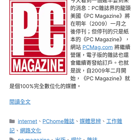
今天看到一個遲早要到來
的消息：PC雜誌界的龍頭
美國《PC Magazine》將
在明年（2009）一月之
後停刊；但停刊的只是紙
本的《PC Magazine》，
網站
PCMag.com
將繼續
營運，電子版的雜誌也還
會繼續寄發給訂戶。也就
是說，自2009年二月開
始，《PC Magazine》就
是個100%完全數位化的媒體。
閱讀全文
分
internet
、
PChome雜誌
、
媒體思辨
、
工作雜
類
記
、
網路文化
標