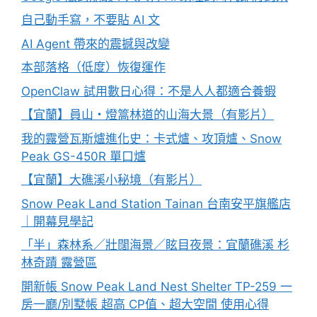
自己動手寫，不要貼 AI 文
AI Agent 帶來的震撼與改變
本部落格（低度）恢復運作
OpenClaw 試用數日心得：不是人人都適合養蝦
【宜蘭】員山・燈篙林道的山海大景（有影片）
我的露營瓦斯爐進化史：卡式爐、攻頂爐、Snow
Peak GS-450R 單口爐
【宜蘭】大礁溪小秘境（有影片）
Snow Peak Land Station Tainan 台南安平旗艦店
｜開幕見學記
「半」森林系／壯闊海景／眩目夜景：宜蘭礁溪 杉
林奇蹟 露營區
開新帳 Snow Peak Land Nest Shelter TP-259 一
房一廳/別墅帳 超高 CP值、超大空間 使用心得