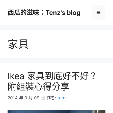
跳
至
西瓜的滋味：Tenz's blog
選
主
要
單
內
容
家具
Ikea 家具到底好不好？
附組裝心得分享
2014 年 9 月 09 日
作者:
tenz