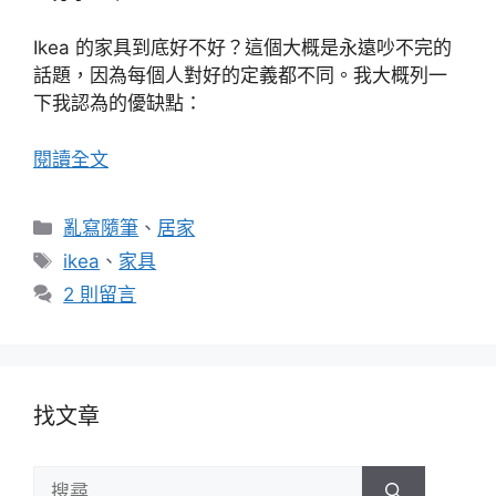
Ikea 的家具到底好不好？這個大概是永遠吵不完的
話題，因為每個人對好的定義都不同。我大概列一
下我認為的優缺點：
閱讀全文
分
亂寫隨筆
、
居家
類
標
ikea
、
家具
籤
2 則留言
找文章
搜