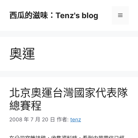
跳
至
西瓜的滋味：Tenz's blog
選
主
要
單
內
容
奧運
北京奧運台灣國家代表隊
總賽程
2008 年 7 月 20 日
作者:
tenz