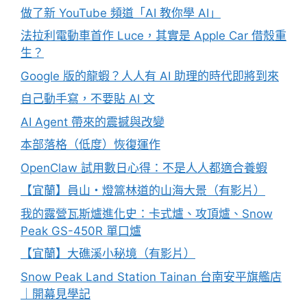
做了新 YouTube 頻道「AI 教你學 AI」
法拉利電動車首作 Luce，其實是 Apple Car 借殼重
生？
Google 版的龍蝦？人人有 AI 助理的時代即將到來
自己動手寫，不要貼 AI 文
AI Agent 帶來的震撼與改變
本部落格（低度）恢復運作
OpenClaw 試用數日心得：不是人人都適合養蝦
【宜蘭】員山・燈篙林道的山海大景（有影片）
我的露營瓦斯爐進化史：卡式爐、攻頂爐、Snow
Peak GS-450R 單口爐
【宜蘭】大礁溪小秘境（有影片）
Snow Peak Land Station Tainan 台南安平旗艦店
｜開幕見學記