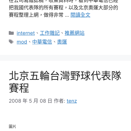
在公司寫雜誌稿，收集資料時，看到中華電信已經
把我國代表隊的所有賽程，以及北京奧運大部分的
賽程整理上網，做得非常 …
閱讀全文
分
internet
、
工作雜記
、
推薦網站
類
標
mod
、
中華電信
、
奧運
籤
北京五輪台灣野球代表隊
賽程
2008 年 5 月 08 日
作者:
tenz
圖片