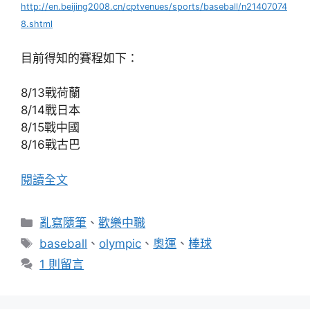
http://en.beijing2008.cn/cptvenues/sports/baseball/n21407074
8.shtml
目前得知的賽程如下：
8/13戰荷蘭
8/14戰日本
8/15戰中國
8/16戰古巴
閱讀全文
分
亂寫隨筆
、
歡樂中職
類
標
baseball
、
olympic
、
奧運
、
棒球
籤
1 則留言