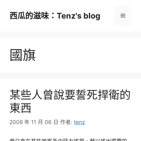
跳
至
西瓜的滋味：Tenz's blog
選
主
要
單
內
容
國旗
某些人曾說要誓死捍衛的
東西
2008 年 11 月 06 日
作者:
tenz