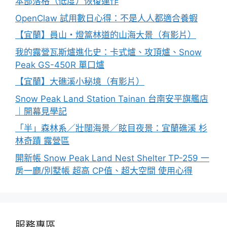
本部落格（低度）恢復運作
OpenClaw 試用數日心得：不是人人都適合養蝦
【宜蘭】員山・燈篙林道的山海大景（有影片）
我的露營瓦斯爐進化史：卡式爐、攻頂爐、Snow
Peak GS-450R 單口爐
【宜蘭】大礁溪小秘境（有影片）
Snow Peak Land Station Tainan 台南安平旗艦店
｜開幕見學記
「半」森林系／壯闊海景／眩目夜景：宜蘭礁溪 杉
林奇蹟 露營區
開新帳 Snow Peak Land Nest Shelter TP-259 一
房一廳/別墅帳 超高 CP值、超大空間 使用心得
服務專區