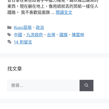
昔日拿在某些政客手中猛力搖晃，藉以搖出選票的
東西，現在躺在地上，像用過就丟的冥紙一樣任人
踐踏。 我不喜歡這面旗 …
閱讀全文
分
Kuso惡搞
、
政治
類
標
中國
、
九流政府
、
台灣
、
國旗
、
陳雲林
籤
14 則留言
找文章
搜
尋: