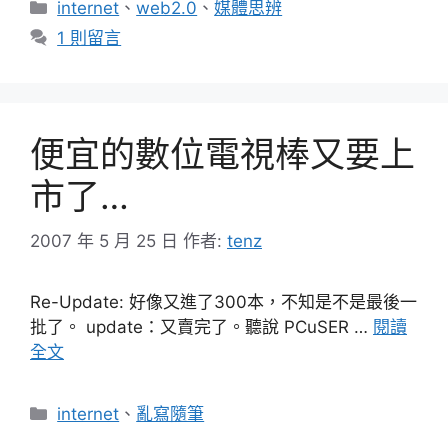
分
internet
、
web2.0
、
媒體思辨
類
1 則留言
便宜的數位電視棒又要上
市了…
2007 年 5 月 25 日
作者:
tenz
Re-Update: 好像又進了300本，不知是不是最後一
批了。 update：又賣完了。聽說 PCuSER …
閱讀
全文
分
internet
、
亂寫隨筆
類