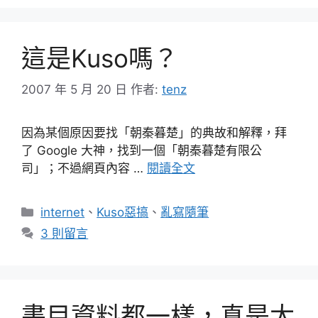
這是Kuso嗎？
2007 年 5 月 20 日
作者:
tenz
因為某個原因要找「朝秦暮楚」的典故和解釋，拜
了 Google 大神，找到一個「朝秦暮楚有限公
司」；不過網頁內容 …
閱讀全文
分
internet
、
Kuso惡搞
、
亂寫隨筆
類
3 則留言
書目資料都一樣，真是太