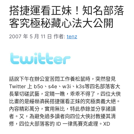
搭捷運看正妹！知名部落
客究極秘藏心法大公開
2007 年 5 月 11 日
作者:
tenz
話說下午在辦公室苦悶工作養松鼠時，突然發見
Twitter 上 b5o、s4e、w3i、k3s等四名部落客大
長輩切磋武藝，定睛一瞧，乖乖不得了，四位大俠
比畫的是
經世濟民
搭捷運看正妹的究極奧義大絕。
內容精彩萬分，實用無比，特此恭錄並分享諸讀
者。又，為避免過多讀者向四位大俠討教擾其清
修，四位大部落客的 ID 一律馬賽克處理。XD