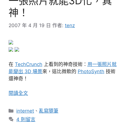
一張照片就能3D化，真
神！
2007 年 4 月 19 日
作者:
tenz
在
TechCrunch
上看到的神奇技術：
用一張照片就
能變出 3D 場景
來，這比微軟的
PhotoSynth
技術
還神奇！
閱讀全文
分
internet
、
亂寫隨筆
類
4 則留言