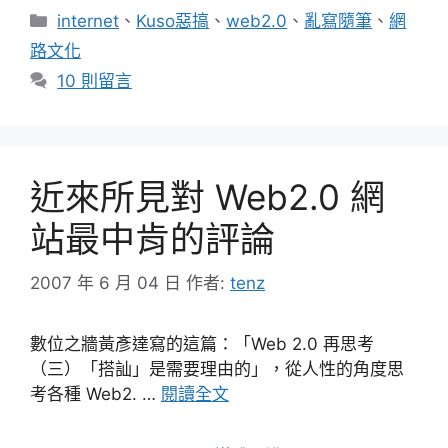
分
internet
、
Kuso惡搞
、
web2.0
、
亂寫隨筆
、
網
類
路文化
10 則留言
近來所見對 Web2.0 網
站最中肯的評論
2007 年 6 月 04 日
作者:
tenz
數位之牆黃彥達寫的這篇：「Web 2.0 再思考
（三）「搭訕」是需要理由的」，從人性的角度思
考各種 Web2. …
閱讀全文