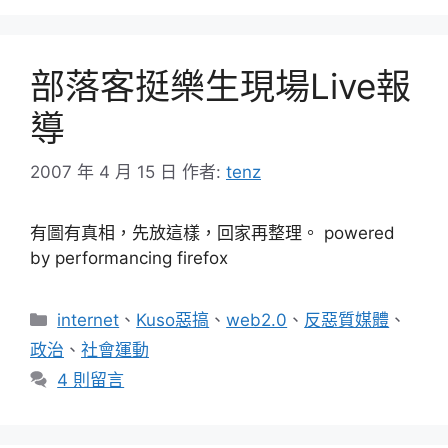
部落客挺樂生現場Live報
導
2007 年 4 月 15 日
作者:
tenz
有圖有真相，先放這樣，回家再整理。 powered
by performancing firefox
分
internet
、
Kuso惡搞
、
web2.0
、
反惡質媒體
、
類
政治
、
社會運動
4 則留言