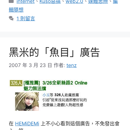
分
internet
、
Kuso惡搞
、
web2.0
、
媒體思辨
、
編
類
輯隨想
1 則留言
黑米的「魚目」廣告
2007 年 3 月 23 日
作者:
tenz
在
HEMiDEMi
上不小心看到這個廣告，不免發出會