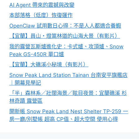
AI Agent 帶來的震撼與改變
本部落格（低度）恢復運作
OpenClaw 試用數日心得：不是人人都適合養蝦
【宜蘭】員山・燈篙林道的山海大景（有影片）
我的露營瓦斯爐進化史：卡式爐、攻頂爐、Snow
Peak GS-450R 單口爐
【宜蘭】大礁溪小秘境（有影片）
Snow Peak Land Station Tainan 台南安平旗艦店
｜開幕見學記
「半」森林系／壯闊海景／眩目夜景：宜蘭礁溪 杉
林奇蹟 露營區
開新帳 Snow Peak Land Nest Shelter TP-259 一
房一廳/別墅帳 超高 CP值、超大空間 使用心得