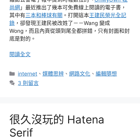
尚網
」最近推出了幾本可免費線上閱讀的電子書，
其中有
三本和棒球有關
。打開這本
王建民榮光全記
錄
，卻發現王建民被改姓了－－Wang 變成
Wong，而且內頁從頭到尾全都拼錯，只有封面和封
底是對的。
閱讀全文
分
internet
、
媒體思辨
、
網路文化
、
編輯隨想
類
3 則留言
很久沒玩的 Hatena
Serif