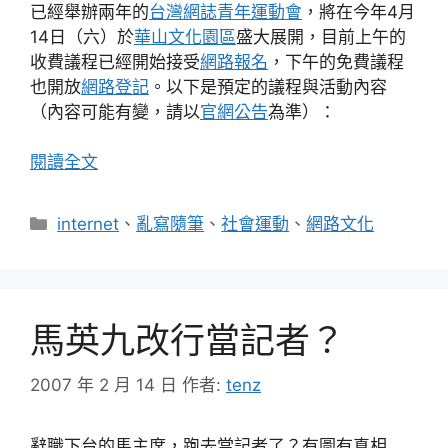
已經舉辦兩年的
台灣網誌青年運動會
，將在今年4月
14日（六）於
華山文化園區
盛大展開，目前上午的
收費議程已經開始接受
網路報名
，下午的免費議程
也開放
網路登記
。以下是預定的議程與活動內容
（內容可能有變，請以
官網公告
為準）：
閱讀全文
分
internet
、
亂寫隨筆
、
社會運動
、
網路文化
類
馬英九改行當記者？
2007 年 2 月 14 日
作者:
tenz
辭職下台的馬主席，跑去當記者了？有圖有真相..