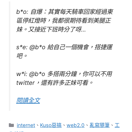
b*o: 自爆：其實每天騎車回家經過東
區停紅燈時，我都很期待看到美腿正
妹。又接近下班時分了呀…
s*e: @b*o 給自己一個機會，搭捷運
吧。
w*i: @b*o 多搭兩分鐘，你可以不用
twitter，還有許多正妹可看。
閱讀全文
分
internet
、
Kuso惡搞
、
web2.0
、
亂寫隨筆
、
工
類