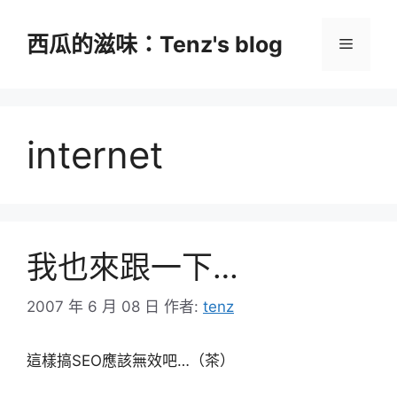
跳
至
西瓜的滋味：Tenz's blog
選
主
要
單
內
容
internet
我也來跟一下…
2007 年 6 月 08 日
作者:
tenz
這樣搞SEO應該無效吧…（茶）