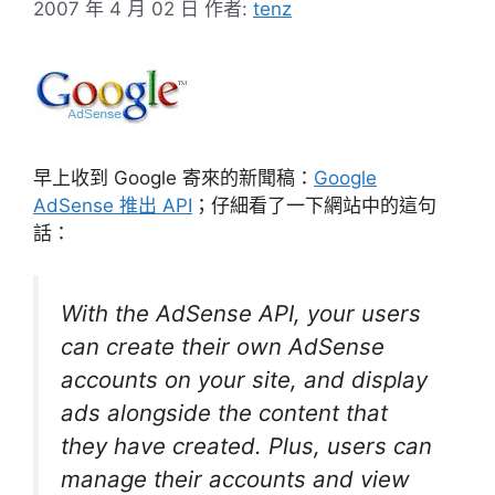
2007 年 4 月 02 日
作者:
tenz
早上收到 Google 寄來的新聞稿：
Google
AdSense 推出 API
；仔細看了一下網站中的這句
話：
With the AdSense API, your users
can create their own AdSense
accounts on your site, and display
ads alongside the content that
they have created. Plus, users can
manage their accounts and view