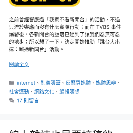
之前曾經響應過「我家不看新聞台」的活動，不過
只流於響應而沒有什麼實際行動；而在 TVBS 事件
爆發後，各新聞台的墮落已經到了讓我們忍無可忍
的地步；所以想了一下，決定開始推動「跳台大串
連：跳過新聞台」活動。
閱讀全文
分
internet
、
亂寫隨筆
、
反惡質媒體
、
媒體思辨
、
類
社會運動
、
網路文化
、
編輯隨想
17 則留言