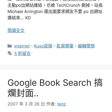
主動po出網站連結，也被 TechCrunch 刪掉，站長
Michael Arrington 還出面要求網友不要 po 出網址
連結來… XD
閱讀全文
分
internet
、
Kuso惡搞
、
亂寫隨筆
、
編輯隨想
類
5 則留言
Google Book Search 搞
爛封面..
2007 年 3 月 26 日
作者:
tenz