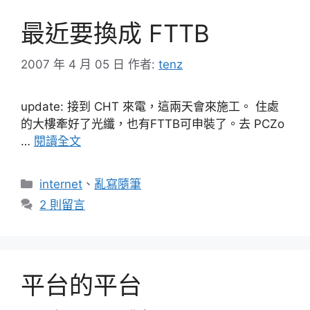
最近要換成 FTTB
2007 年 4 月 05 日
作者:
tenz
update: 接到 CHT 來電，這兩天會來施工。 住處
的大樓牽好了光纖，也有FTTB可申裝了。去 PCZo
…
閱讀全文
分
internet
、
亂寫隨筆
類
2 則留言
平台的平台