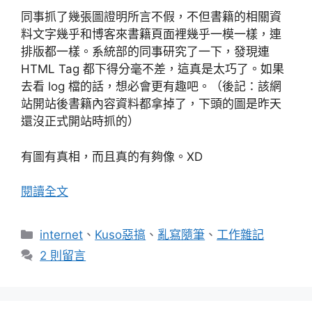
同事抓了幾張圖證明所言不假，不但書籍的相關資
料文字幾乎和博客來書籍頁面裡幾乎一模一樣，連
排版都一樣。系統部的同事研究了一下，發現連
HTML Tag 都下得分毫不差，這真是太巧了。如果
去看 log 檔的話，想必會更有趣吧。（後記：該網
站開站後書籍內容資料都拿掉了，下頭的圖是昨天
還沒正式開站時抓的）
有圖有真相，而且真的有夠像。XD
閱讀全文
分
internet
、
Kuso惡搞
、
亂寫隨筆
、
工作雜記
類
2 則留言