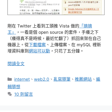
剛在 Twitter 上看到工頭推 Vista 做的
「摘摘
王」
，一看是個 open source 的套件，手癢之下
（癢得真不是時候，最近忙翻了）抓回來架在自己
機器上。從
下載檔案
、上傳檔案、在 mySQL 裡新
增資料庫到
網站可以動
，只花了五分鐘。
閱讀全文
分
internet
、
web2.0
、
亂寫隨筆
、
推薦網站
、
編
類
輯隨想
10 則留言