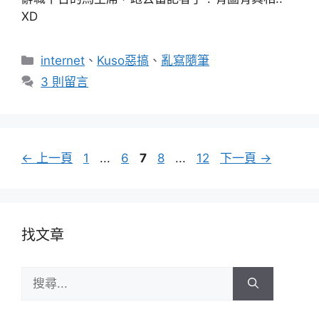
XD
分
internet
、
Kuso惡搞
、
亂寫隨筆
類
3 則留言
頁
頁
頁
頁
頁
←
上一頁
1
...
6
7
8
...
12
下一頁
→
面
面
面
面
面
找文章
搜
尋: