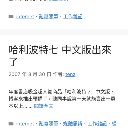
分
internet
、
亂寫隨筆
、
工作雜記
類
哈利波特七 中文版出來
了
2007 年 8 月 30 日
作者:
tenz
年度書店吸金超人氣商品「哈利波特 7」中文版，
博客來推出預購了，聽同事說第一天就能賣出一萬
本以上… …
閱讀全文
分
internet
、
亂寫隨筆
、
媒體思辨
、
工作雜記
、
編