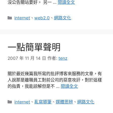
沒公告關站要好。 另一 …
閱讀全文
分
internet
、
web2.0
、
網路文化
類
一點簡單聲明
2007 年 11 月 14 日
作者:
tenz
關於最近幾篇我所寫的批評博客來服務的文章，有
人說那是離職員工對前公司的惡意攻訐，對於這樣
的指責，我能諒解但是不 …
閱讀全文
分
internet
、
亂寫隨筆
、
媒體思辨
、
網路文化
類