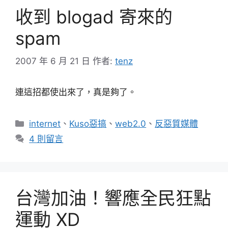
收到 blogad 寄來的
spam
2007 年 6 月 21 日
作者:
tenz
連這招都使出來了，真是夠了。
分
internet
、
Kuso惡搞
、
web2.0
、
反惡質媒體
類
4 則留言
台灣加油！響應全民狂點
運動 XD