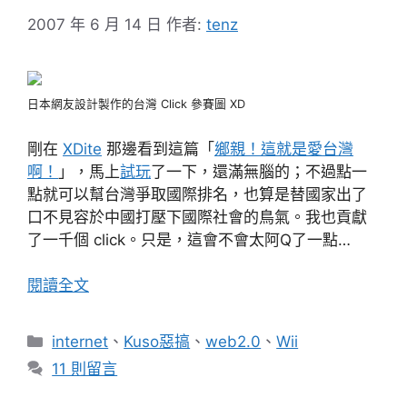
2007 年 6 月 14 日
作者:
tenz
日本網友設計製作的台灣 Click 參賽圖 XD
剛在
XDite
那邊看到這篇「
鄉親！這就是愛台灣
啊！
」，馬上
試玩
了一下，還滿無腦的；不過點一
點就可以幫台灣爭取國際排名，也算是替國家出了
口不見容於中國打壓下國際社會的鳥氣。我也貢獻
了一千個 click。只是，這會不會太阿Q了一點…
閱讀全文
分
internet
、
Kuso惡搞
、
web2.0
、
Wii
類
11 則留言