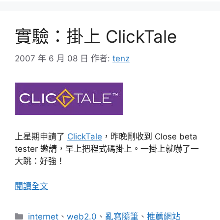
實驗：掛上 ClickTale
2007 年 6 月 08 日
作者:
tenz
上星期申請了
ClickTale
，昨晚剛收到 Close beta
tester 邀請，早上把程式碼掛上。一掛上就嚇了一
大跳：好強！
閱讀全文
分
internet
、
web2.0
、
亂寫隨筆
、
推薦網站