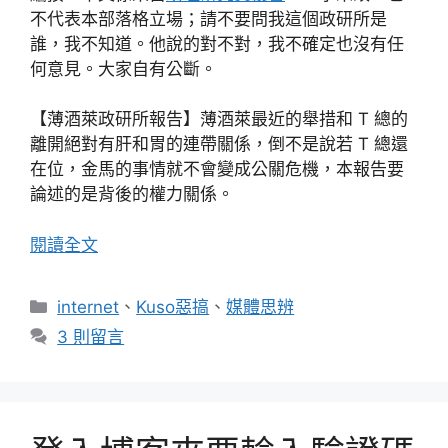
不代表本部落格立場；請不要問我這個政研所是
誰，我不知道。他說的對不對，我不確定也沒有任
何意見。大家自有公斷。
【薄酒萊政研所報告】薄酒萊最近的舉措和 T 總的
離開絕對有肝和胃的連帶關係，倒不是說若 T 總還
在位，金馬的事情就不會變成公關危機，本報告要
論述的是背後的權力關係。
閱讀全文
分
internet
、
Kuso惡搞
、
媒體思辨
類
3 則留言