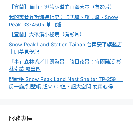
【宜蘭】員山・燈篙林道的山海大景（有影片）
我的露營瓦斯爐進化史：卡式爐、攻頂爐、Snow
Peak GS-450R 單口爐
【宜蘭】大礁溪小秘境（有影片）
Snow Peak Land Station Tainan 台南安平旗艦店
｜開幕見學記
「半」森林系／壯闊海景／眩目夜景：宜蘭礁溪 杉
林奇蹟 露營區
開新帳 Snow Peak Land Nest Shelter TP-259 一
房一廳/別墅帳 超高 CP值、超大空間 使用心得
服務專區