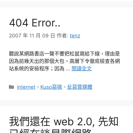
404 Error..
2007 年 11 月 09 日
作者:
tenz
聽說某網路書店一聲不響把松鼠窩給下線，理由是
因為前幾天出的那個大包，高層下令徹底檢查各網
站系統的安檢程序；因為 …
閱讀全文
分
internet
、
Kuso惡搞
、
反惡質媒體
類
我們還在 web 2.0, 先知