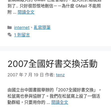
到了.. 只好很怨恨地刪信－－為什麼 GMail 不能照
附 …
閱讀全文
分
internet
、
亂寫隨筆
類
1 則留言
2007全國好書交換活動
2007 年 7 月 19 日
作者:
tenz
由國立台中圖書館舉辦的「2007全國好書交換」，
松鼠窩也參與協辦了。我們在松鼠窩上設了一個活
動群組，只要用你的 …
閱讀全文