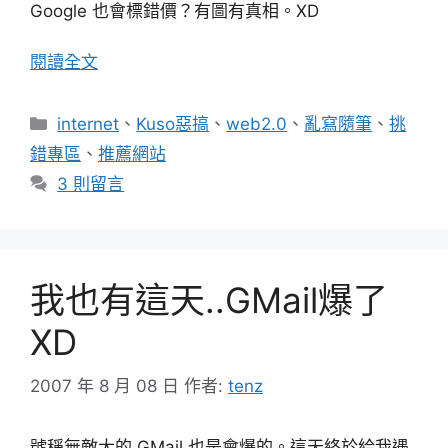
Google 也會標錯價？有圖有真相。XD
閱讀全文
分
internet
、
Kuso惡搞
、
web2.0
、
亂寫隨筆
、
挑
類
錯專區
、
推薦網站
3 則留言
我也有這天..GMail爆了
XD
2007 年 8 月 08 日
作者:
tenz
號稱無敵大的 GMail 也是會爆的。這天終於給我遇