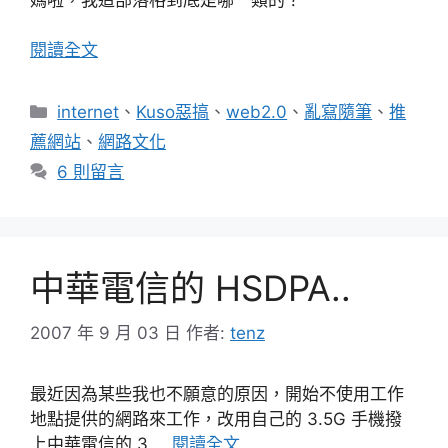
閱讀全文
分
internet
、
Kuso惡搞
、
web2.0
、
亂寫隨筆
、
推
類
薦網站
、
網路文化
6 則留言
中華電信的 HSDPA..
2007 年 9 月 03 日
作者:
tenz
最近因為某些我也不願意的原因，開始不使用工作
地點提供的網路來工作，改用自己的 3.5G 手機撥
上中華電信的 3 …
閱讀全文