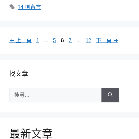
類
14 則留言
頁
頁
頁
頁
頁
←
上一頁
1
...
5
6
7
...
12
下一頁
→
面
面
面
面
面
找文章
搜
尋:
最新文章