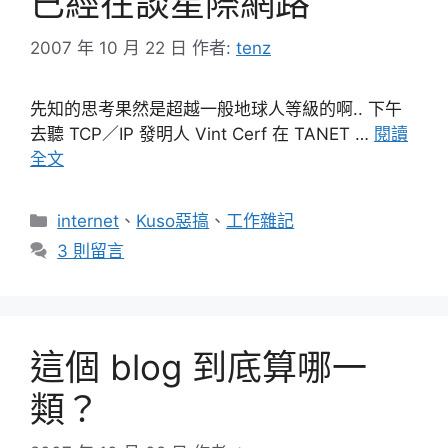
已經在談星際網路
2007 年 10 月 22 日
作者:
tenz
先知的思考果然是超越一般地球人等級的啊.. 下午
去聽 TCP／IP 發明人 Vint Cerf 在 TANET …
閱讀
全文
分
internet
、
Kuso惡搞
、
工作雜記
類
3 則留言
這個 blog 到底算哪一
類？