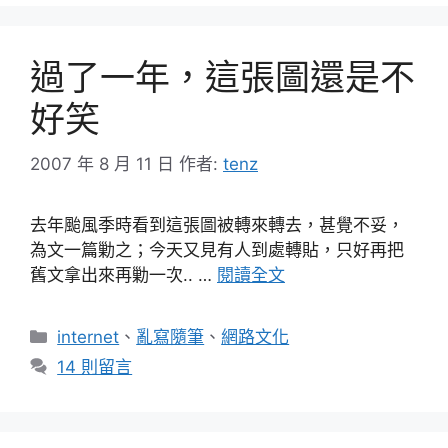
過了一年，這張圖還是不
好笑
2007 年 8 月 11 日
作者:
tenz
去年颱風季時看到這張圖被轉來轉去，甚覺不妥，
為文一篇勦之；今天又見有人到處轉貼，只好再把
舊文拿出來再勦一次.. …
閱讀全文
分
internet
、
亂寫隨筆
、
網路文化
類
14 則留言