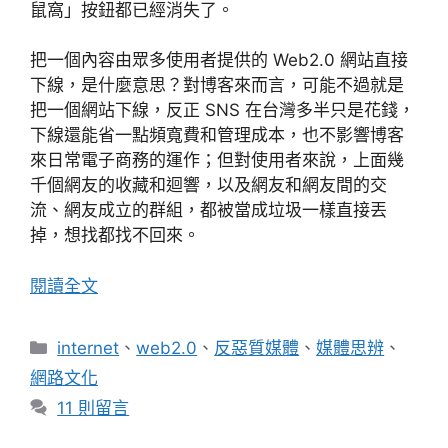
鼠窩」按鈕都已經消失了。
把一個內容由眾多使用者提供的 Web2.0 網站直接
下線，是什麼意思？對博客來而言，可能不過就是
把一個網站下線，反正 SNS 在台灣多半只是花錢，
下線還能省一點頻寬費和管理成本，也不影響博客
來日常電子商務的運作；但對使用者來說，上面幾
千個網友的收藏和迴響，以及網友和網友間的交
流、網友成立的群組，都被當成垃圾一樣直接丟
掉，想找都找不回來。
閱讀全文
分
internet
、
web2.0
、
反惡質媒體
、
媒體思辨
、
類
網路文化
11 則留言