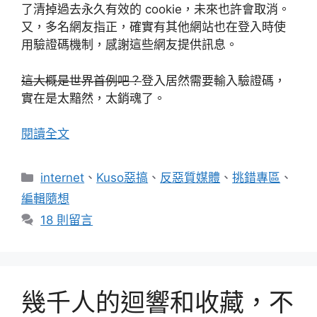
了清掉過去永久有效的 cookie，未來也許會取消。
又，多名網友指正，確實有其他網站也在登入時使
用驗證碼機制，感謝這些網友提供訊息。
這大概是世界首例吧？
登入居然需要輸入驗證碼，
實在是太黯然，太銷魂了。
閱讀全文
分
internet
、
Kuso惡搞
、
反惡質媒體
、
挑錯專區
、
類
編輯隨想
18 則留言
幾千人的迴響和收藏，不