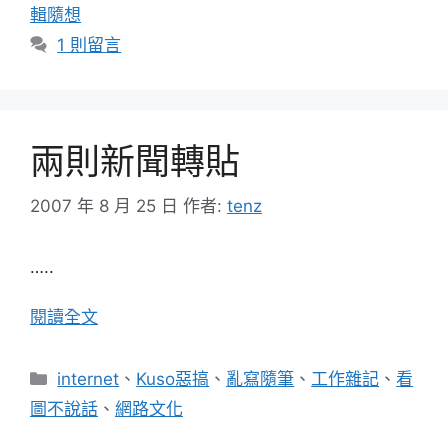
類
輯隨想
1 則留言
兩則新聞轉貼
2007 年 8 月 25 日
作者:
tenz
…..
閱讀全文
分
internet
、
Kuso惡搞
、
亂寫隨筆
、
工作雜記
、
看
類
圖不說話
、
網路文化