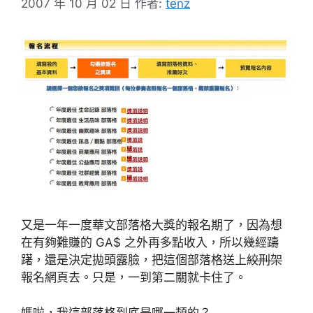
2007 年 10 月 02 日
作者:
tenz
又是一年一度華文部落格大獎的報名期了，因為想
在有夠難賺的 GA$ 之外再多點收入，所以幾經躊
躇，還是決定拋頭露臉，把這個部落格送上
絞刑架
報名網頁去。只是，一到第二關就卡住了。
媽啦，我這部落格到底是哪一類的？