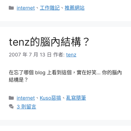
分
internet
、
工作雜記
、
推薦網站
類
tenz的腦內結構？
2007 年 7 月 13 日
作者:
tenz
在忘了哪個 blog 上看到這個，實在好笑… 你的腦內
結構是？
分
internet
、
Kuso惡搞
、
亂寫隨筆
類
3 則留言