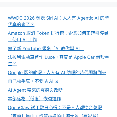
WWDC 2026 發表 Siri AI：人人有 Agentic AI 的時
代真的來了？
Amazon 取消 Token 排行榜：企業如何正確引導員
工使用 AI 工作
做了新 YouTube 頻道「AI 教你學 AI」
法拉利電動車首作 Luce，其實是 Apple Car 借殼重
生？
Google 版的龍蝦？人人有 AI 助理的時代即將到來
自己動手寫，不要貼 AI 文
AI Agent 帶來的震撼與改變
本部落格（低度）恢復運作
OpenClaw 試用數日心得：不是人人都適合養蝦
【宜蘭】員山・燈篙林道的山海大景（有影片）