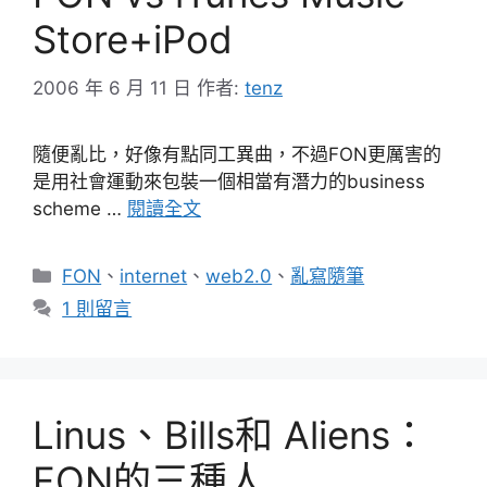
Store+iPod
2006 年 6 月 11 日
作者:
tenz
隨便亂比，好像有點同工異曲，不過FON更厲害的
是用社會運動來包裝一個相當有潛力的business
scheme …
閱讀全文
分
FON
、
internet
、
web2.0
、
亂寫隨筆
類
1 則留言
Linus、Bills和 Aliens：
FON的三種人