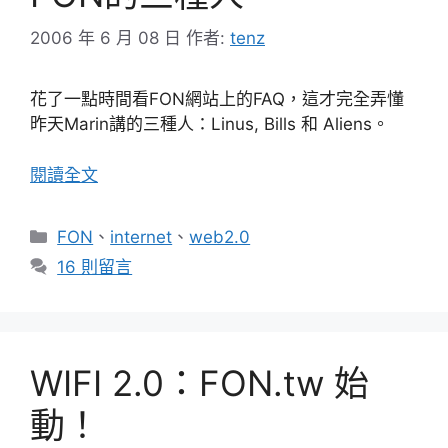
2006 年 6 月 08 日
作者:
tenz
花了一點時間看FON網站上的FAQ，這才完全弄懂
昨天Marin講的三種人：Linus, Bills 和 Aliens。
閱讀全文
分
FON
、
internet
、
web2.0
類
16 則留言
WIFI 2.0：FON.tw 始
動！