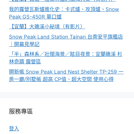
我的露營瓦斯爐進化史：卡式爐、攻頂爐、Snow
Peak GS-450R 單口爐
【宜蘭】大礁溪小秘境（有影片）
Snow Peak Land Station Tainan 台南安平旗艦店
｜開幕見學記
「半」森林系／壯闊海景／眩目夜景：宜蘭礁溪 杉
林奇蹟 露營區
開新帳 Snow Peak Land Nest Shelter TP-259 一
房一廳/別墅帳 超高 CP值、超大空間 使用心得
服務專區
登入