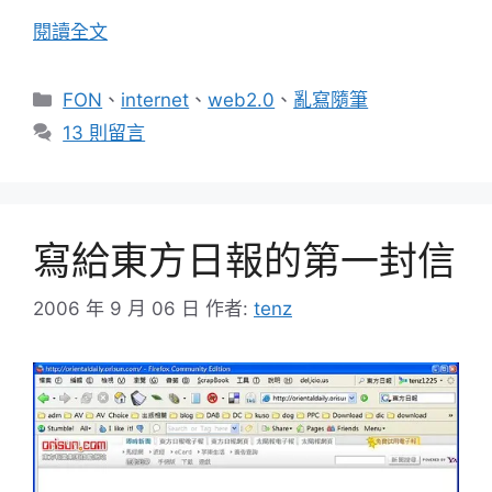
閱讀全文
分
FON
、
internet
、
web2.0
、
亂寫隨筆
類
13 則留言
寫給東方日報的第一封信
2006 年 9 月 06 日
作者:
tenz