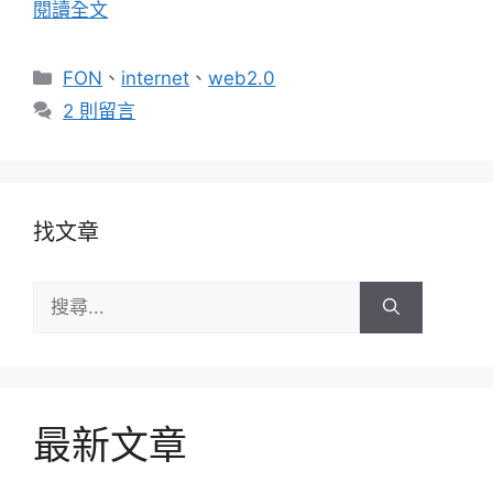
閱讀全文
分
FON
、
internet
、
web2.0
類
2 則留言
找文章
搜
尋:
最新文章