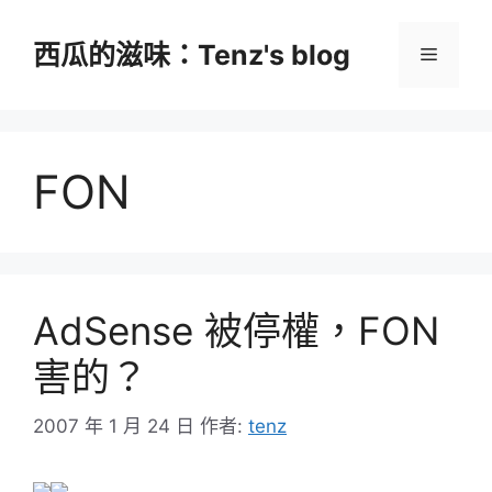
跳
至
西瓜的滋味：Tenz's blog
選
主
要
單
內
容
FON
AdSense 被停權，FON
害的？
2007 年 1 月 24 日
作者:
tenz