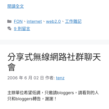
閱讀全文
分
FON
、
internet
、
web2.0
、
工作雜記
類
9 則留言
分享式無線網路社群聊天
會
2006 年 6 月 02 日
作者:
tenz
主辦單位希望低調，只邀請bloggers，請看到的人
只和bloggers轉告，謝謝！