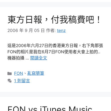
東方日報，付我稿費吧！
2006 年 9 月 05 日
作者:
tenz
這是2006年六月27日的香港東方日報，右下角那張
FON的相片是我在6月7日FON使用者大會上拍的..
機器拍攝 …
閱讀全文
分
FON
、
亂寫隨筆
類
1 則留言
FON vs iTunes Music