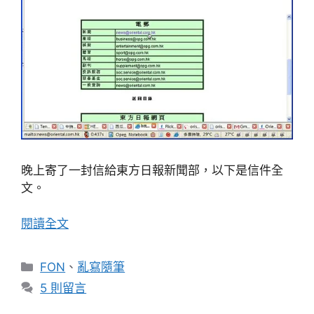
晚上寄了一封信給東方日報新聞部，以下是信件全
文。
閱讀全文
分
FON
、
亂寫隨筆
類
5 則留言