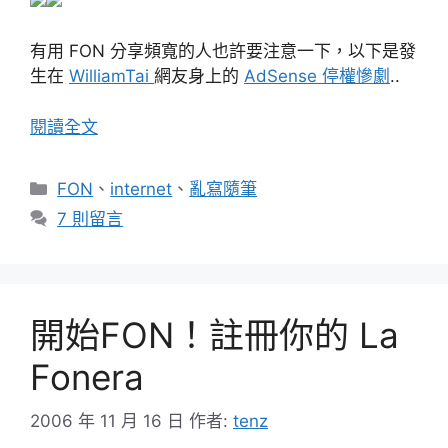
有用 FON 分享頻寬的人也許要注意一下，以下是發
生在
WilliamTai
網友身上的
AdSense 停權慘劇
..
閱讀全文
分
FON
、
internet
、
亂寫隨筆
類
7 則留言
開始FON！註冊你的 La
Fonera
2006 年 11 月 16 日
作者:
tenz