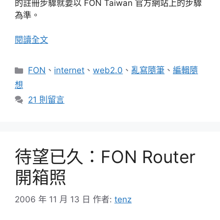
的註冊步驟就要以 FON Taiwan 官方網站上的步驟
為準。
閱讀全文
分
FON
、
internet
、
web2.0
、
亂寫隨筆
、
編輯隨
類
想
21 則留言
待望已久：FON Router
開箱照
2006 年 11 月 13 日
作者:
tenz