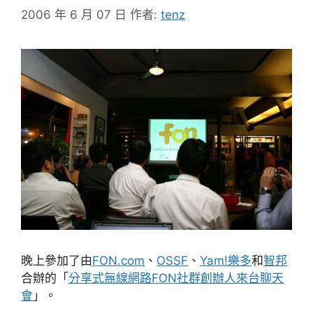
2006 年 6 月 07 日
作者:
tenz
晚上參加了由
FON.com
、
OSSF
、
Yam!樂多
和
智邦
合辦的「
分享式無線網路FON社群創辦人來台聊天
會
」。