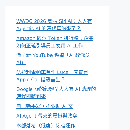
WWDC 2026 發表 Siri AI：人人有
Agentic AI 的時代真的來了？
Amazon 取消 Token 排行榜：企業
如何正確引導員工使用 AI 工作
做了新 YouTube 頻道「AI 教你學
AI」
法拉利電動車首作 Luce，其實是
Apple Car 借殼重生？
Google 版的龍蝦？人人有 AI 助理的
時代即將到來
自己動手寫，不要貼 AI 文
AI Agent 帶來的震撼與改變
本部落格（低度）恢復運作