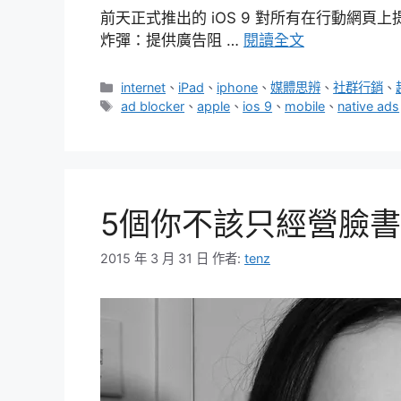
前天正式推出的 iOS 9 對所有在行動網
炸彈：提供廣告阻 …
閱讀全文
分
internet
、
iPad
、
iphone
、
媒體思辨
、
社群行銷
、
類
標
ad blocker
、
apple
、
ios 9
、
mobile
、
native ads
籤
5個你不該只經營臉
2015 年 3 月 31 日
作者:
tenz