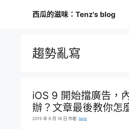
跳
至
西瓜的滋味：Tenz's blog
主
要
內
容
趨勢亂寫
iOS 9 開始擋廣告
辦？文章最後教你怎麼
2015 年 9 月 18 日
作者:
tenz