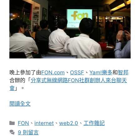
晚上參加了由
FON.com
、
OSSF
、
Yam!樂多
和
智邦
合辦的「
分享式無線網路FON社群創辦人來台聊天
會
」。
閱讀全文
分
FON
、
internet
、
web2.0
、
工作雜記
類
9 則留言