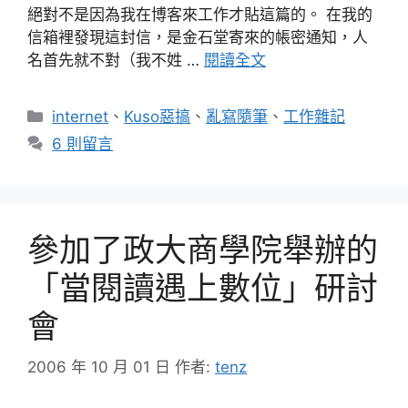
絕對不是因為我在博客來工作才貼這篇的。 在我的
信箱裡發現這封信，是金石堂寄來的帳密通知，人
名首先就不對（我不姓 …
閱讀全文
分
internet
、
Kuso惡搞
、
亂寫隨筆
、
工作雜記
類
6 則留言
參加了政大商學院舉辦的
「當閱讀遇上數位」研討
會
2006 年 10 月 01 日
作者:
tenz