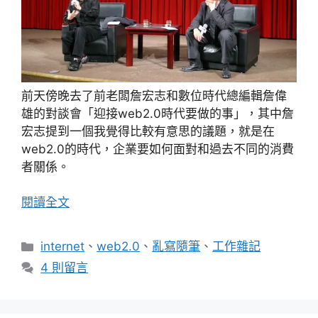
前天傍晚去了前老闆詹宏志和數位時代總編輯詹偉
雄的對談會「迎接web2.0時代要做的事」，其中詹
宏志提到一個我覺得比較有意思的議題，就是在
web2.0的時代，企業要如何面對和過去不同的消費
者關係。
閱讀全文
分
internet
、
web2.0
、
亂寫隨筆
、
工作雜記
類
4 則留言