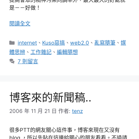
提高會眾的精神污染同調率外，最大最大的好處就
是－－好做！
閱讀全文
分
internet
、
Kuso惡搞
、
web2.0
、
亂寫隨筆
、
媒
類
體思辨
、
工作雜記
、
編輯隨想
7 則留言
博客來的新聞稿..
2006 年 11 月 21 日
作者:
tenz
很多PTT的網友關心這件事，博客來現在又沒有
blog ，所以先貼在這邊給關心的朋友看看。不過請