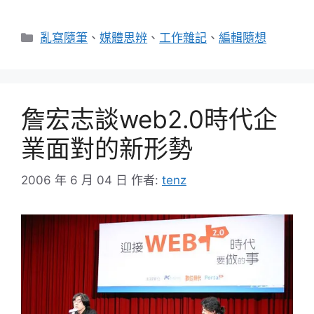
分
亂寫隨筆
、
媒體思辨
、
工作雜記
、
編輯隨想
類
詹宏志談web2.0時代企
業面對的新形勢
2006 年 6 月 04 日
作者:
tenz