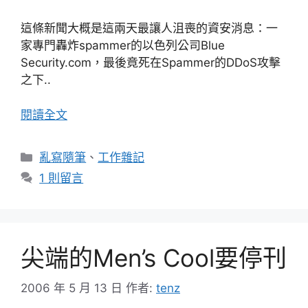
這條新聞大概是這兩天最讓人沮喪的資安消息：一
家專門轟炸spammer的以色列公司Blue
Security.com，最後竟死在Spammer的DDoS攻擊
之下..
閱讀全文
分
亂寫隨筆
、
工作雜記
類
1 則留言
尖端的Men’s Cool要停刊
2006 年 5 月 13 日
作者:
tenz