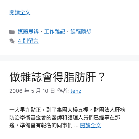
閱讀全文
分
媒體思辨
、
工作雜記
、
編輯隨想
類
4 則留言
做雜誌會得脂肪肝？
2006 年 5 月 10 日
作者:
tenz
一大早九點正，到了集團大樓五樓，財團法人肝病
防治學術基金會的醫師和護理人員們已經等在那
邊，準備替有報名的同事們 …
閱讀全文