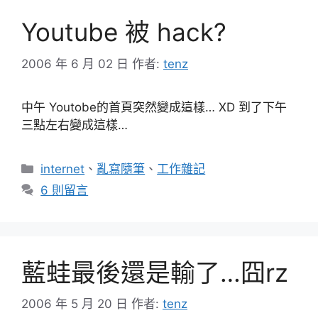
Youtube 被 hack?
2006 年 6 月 02 日
作者:
tenz
中午 Youtobe的首頁突然變成這樣… XD 到了下午
三點左右變成這樣…
分
internet
、
亂寫隨筆
、
工作雜記
類
6 則留言
藍蛙最後還是輸了…囧rz
2006 年 5 月 20 日
作者:
tenz