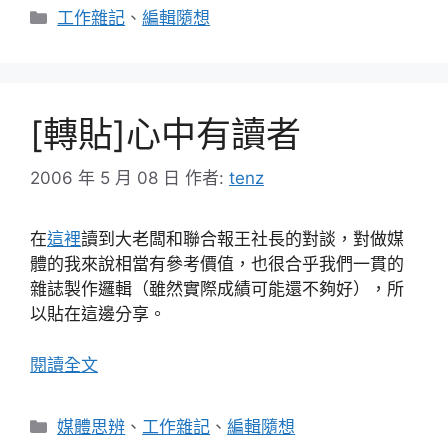
分
工作雜記
、
編輯隨想
類
[轉貼]心中有讀者
2006 年 5 月 08 日
作者:
tenz
在
這裡
讀到大老闆和聯合報王社長的對談，對做媒
體的我來說相當有參考價值，也很合乎我們一貫的
雜誌製作邏輯（雖然實際成績可能還不夠好），所
以貼在這邊分享。
閱讀全文
分
媒體思辨
、
工作雜記
、
編輯隨想
類