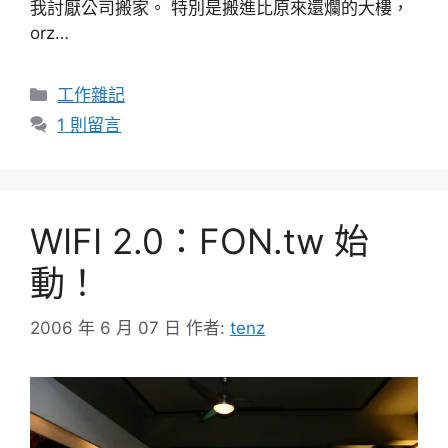
我討厭公司搬家。 特別是搬進比原來還爛的大樓，
orz…
分
工作雜記
類
1 則留言
WIFI 2.0：FON.tw 始
動！
2006 年 6 月 07 日
作者:
tenz