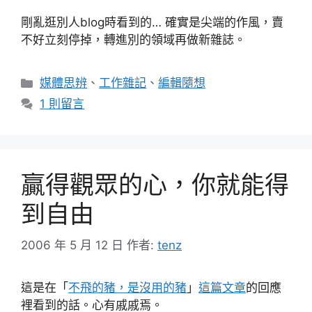
剛亂逛別人blog時看到的… 確實是尖端的作風，賣
不好立刻停掉，轉進別的領域再做新雜誌。
分
媒體思辨
、
工作雜記
、
編輯隨想
類
1 則留言
贏得觀眾的心，你就能得
到自由
2006 年 5 月 12 日
作者:
tenz
這是在「
不飛的豬，是沒用的豬
」
這篇文章
的回應
裡看到的話。心有戚戚焉。