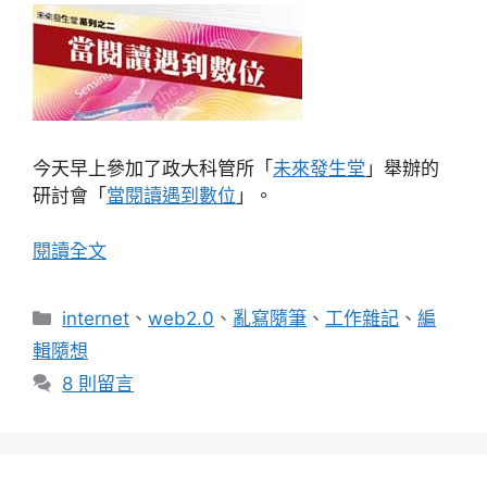
今天早上參加了政大科管所「
未來發生堂
」舉辦的
研討會「
當閱讀遇到數位
」。
閱讀全文
分
internet
、
web2.0
、
亂寫隨筆
、
工作雜記
、
編
類
輯隨想
8 則留言