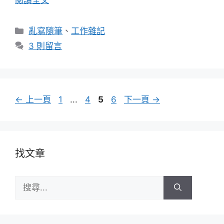
分
亂寫隨筆
、
工作雜記
類
3 則留言
頁
頁
頁
頁
←
上一頁
1
...
4
5
6
下一頁
→
面
面
面
面
找文章
搜
尋: