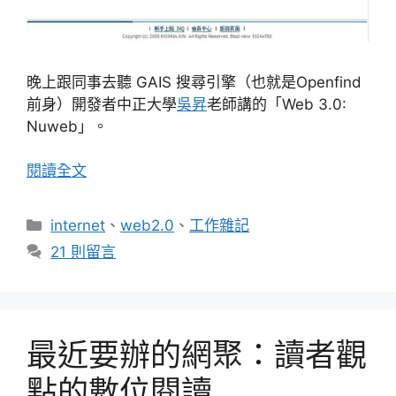
晚上跟同事去聽 GAIS 搜尋引擎（也就是Openfind
前身）開發者中正大學
吳昇
老師講的「Web 3.0:
Nuweb」。
閱讀全文
分
internet
、
web2.0
、
工作雜記
類
21 則留言
最近要辦的網聚：讀者觀
點的數位閱讀