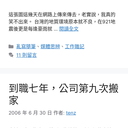
這張圖這幾天在網路上傳來傳去，老實說，我真的
笑不出來。 台灣的地質環境原本就不良，在921地
震後更是每逢豪雨就 …
閱讀全文
分
亂寫隨筆
、
媒體思辨
、
工作雜記
類
11 則留言
到職七年，公司第九次搬
家
2006 年 6 月 30 日
作者:
tenz