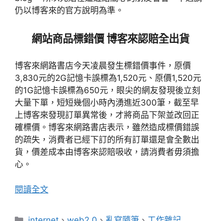
仍以博客來的官方說明為準。
網站商品標錯價
博客來認賠全出貨
博客來網路書店今天凌晨發生標錯價事件，原價
3,830
2G
1,520
1,520
元的
記憶卡誤標為
元、原價
元
1G
650
的
記憶卡誤標為
元，眼尖的網友發現後立刻
300
大量下單，短短幾個小時內湧進近
筆，截至早
上博客來發現訂單異常後，才將商品下架並改回正
確標價。博客來網路書店表示，雖然造成標價錯誤
的疏失，消費者已經下訂的所有訂單還是會全數出
貨，價差成本由博客來認賠吸收，請消費者毋須擔
心。
閱讀全文
分
internet
、
web2.0
、
亂寫隨筆
、
工作雜記