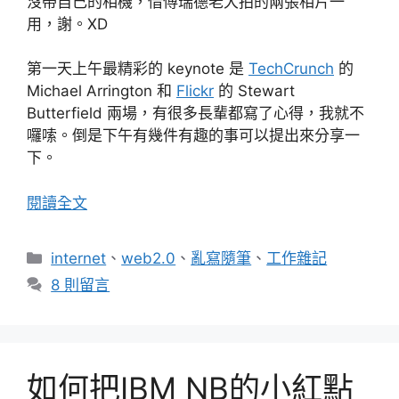
沒帶自己的相機，借傅瑞德老大拍的兩張相片一
用，謝。XD
第一天上午最精彩的 keynote 是
TechCrunch
的
Michael Arrington 和
Flickr
的 Stewart
Butterfield 兩場，有很多長輩都寫了心得，我就不
囉嗦。倒是下午有幾件有趣的事可以提出來分享一
下。
閱讀全文
分
internet
、
web2.0
、
亂寫隨筆
、
工作雜記
類
8 則留言
如何把IBM NB的小紅點