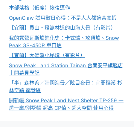
本部落格（低度）恢復運作
OpenClaw 試用數日心得：不是人人都適合養蝦
【宜蘭】員山・燈篙林道的山海大景（有影片）
我的露營瓦斯爐進化史：卡式爐、攻頂爐、Snow
Peak GS-450R 單口爐
【宜蘭】大礁溪小秘境（有影片）
Snow Peak Land Station Tainan 台南安平旗艦店
｜開幕見學記
「半」森林系／壯闊海景／眩目夜景：宜蘭礁溪 杉
林奇蹟 露營區
開新帳 Snow Peak Land Nest Shelter TP-259 一
房一廳/別墅帳 超高 CP值、超大空間 使用心得