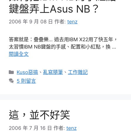
鍵盤弄上Asus NB？
2006 年 9 月 08 日
作者:
tenz
答案就是：疊疊樂… 過去用IBM X22用了快五年，
太習慣IBM NB鍵盤的手感、配置和小紅點，換 …
閱讀全文
分
Kuso惡搞
、
亂寫隨筆
、
工作雜記
類
5 則留言
這，並不好笑
2006 年 7 月 16 日
作者:
tenz