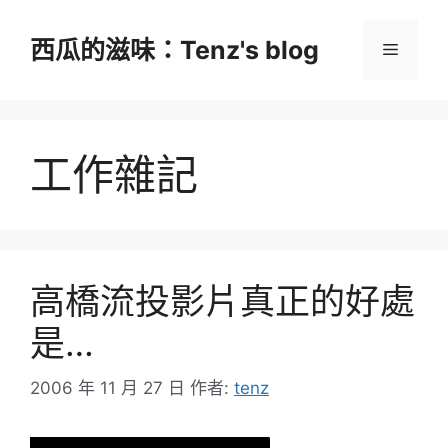
跳
至
西瓜的滋味：Tenz's blog
選
主
要
單
內
容
工作雜記
高橋流投影片真正的好處
是…
2006 年 11 月 27 日
作者:
tenz