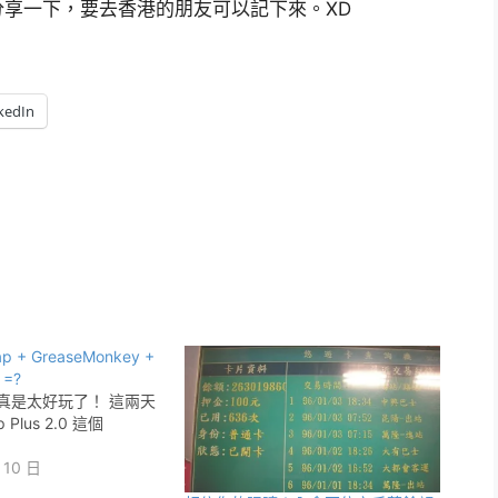
享一下，要去香港的朋友可以記下來。XD
kedIn
Map + GreaseMonkey +
 =?
ng 真是太好玩了！ 這兩天
Plus 2.0 這個
 10 日