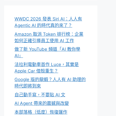
WWDC 2026 發表 Siri AI：人人有
Agentic AI 的時代真的來了？
Amazon 取消 Token 排行榜：企業
如何正確引導員工使用 AI 工作
做了新 YouTube 頻道「AI 教你學
AI」
法拉利電動車首作 Luce，其實是
Apple Car 借殼重生？
Google 版的龍蝦？人人有 AI 助理的
時代即將到來
自己動手寫，不要貼 AI 文
AI Agent 帶來的震撼與改變
本部落格（低度）恢復運作