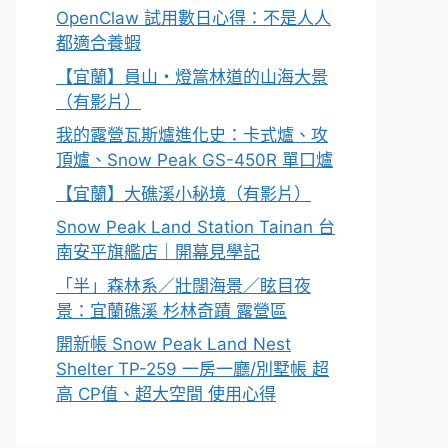
OpenClaw 試用數日心得：不是人人
都適合養蝦
【宜蘭】員山・燈篙林道的山海大景
（有影片）
我的露營瓦斯爐進化史：卡式爐、攻
頂爐、Snow Peak GS-450R 單口爐
【宜蘭】大礁溪小秘境（有影片）
Snow Peak Land Station Tainan 台
南安平旗艦店｜開幕見學記
「半」森林系／壯闊海景／眩目夜
景：宜蘭礁溪 杉林奇蹟 露營區
開新帳 Snow Peak Land Nest
Shelter TP-259 一房一廳/別墅帳 超
高 CP值、超大空間 使用心得