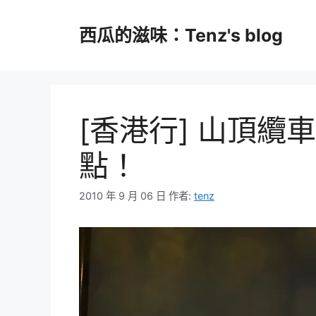
跳
至
西瓜的滋味：Tenz's blog
主
要
內
容
[香港行] 山頂纜
點！
2010 年 9 月 06 日
作者:
tenz