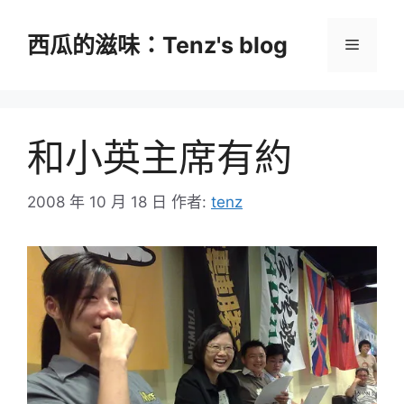
跳
至
西瓜的滋味：Tenz's blog
選
主
要
單
內
容
和小英主席有約
2008 年 10 月 18 日
作者:
tenz