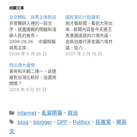
相關文章
全文轉貼：與馬主席對話
國民黨的六點聲明
非常鞭辟入裡的一段文
剛才看新聞，看到大笑出
字，道盡國親的問題和淺
來...新聞內容是今天連王
綠人民的無奈。
馬會面達成的六項共識，
2006.06.26 中國時報
由吳伯雄代表宣讀六項共
與馬主席…
識，這六…
2006 年 6 月 26 日
2007 年 2 月 16 日
西瓜偎大邊學
美帝和天朝二擇一，該選
誰對台灣比較好，這還用
問嗎？
2018 年 4 月 30 日
分
internet
、
亂寫隨筆
、
政治
類
標
blog
、
blogger
、
DPP
、
Politics
、
民進黨
、
蔡英
籤
文