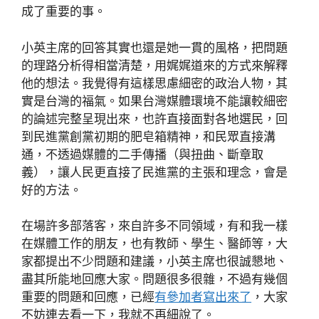
成了重要的事。
小英主席的回答其實也還是她一貫的風格，把問題
的理路分析得相當清楚，用娓娓道來的方式來解釋
他的想法。我覺得有這樣思慮細密的政治人物，其
實是台灣的福氣。如果台灣媒體環境不能讓較細密
的論述完整呈現出來，也許直接面對各地選民，回
到民進黨創黨初期的肥皂箱精神，和民眾直接溝
通，不透過媒體的二手傳播（與扭曲、斷章取
義），讓人民更直接了民進黨的主張和理念，會是
好的方法。
在場許多部落客，來自許多不同領域，有和我一樣
在媒體工作的朋友，也有教師、學生、醫師等，大
家都提出不少問題和建議，小英主席也很誠懇地、
盡其所能地回應大家。問題很多很雜，不過有幾個
重要的問題和回應，已經
有參加者寫出來了
，大家
不妨連去看一下，我就不再細說了。