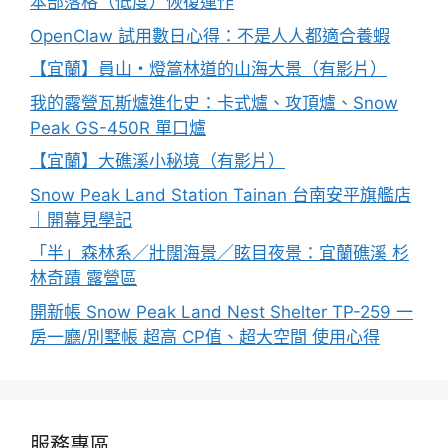
本部落格（低度）恢復運作
OpenClaw 試用數日心得：不是人人都適合養蝦
【宜蘭】員山・燈篙林道的山海大景（有影片）
我的露營瓦斯爐進化史：卡式爐、攻頂爐、Snow
Peak GS-450R 單口爐
【宜蘭】大礁溪小秘境（有影片）
Snow Peak Land Station Tainan 台南安平旗艦店
｜開幕見學記
「半」森林系／壯闊海景／眩目夜景：宜蘭礁溪 杉
林奇蹟 露營區
開新帳 Snow Peak Land Nest Shelter TP-259 一
房一廳/別墅帳 超高 CP值、超大空間 使用心得
服務專區