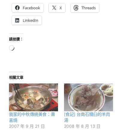
Facebook
X
Threads
LinkedIn
請按讚：
正
在
載
入...
相關文章
我家的中秋傳統美食：壽
[食記] 台南石精臼的羊肉
喜燒
湯
2007 年 9 月 21 日
2008 年 8 月 13 日