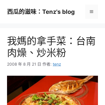
跳
至
西瓜的滋味：Tenz's blog
選
主
要
單
內
容
我媽的拿手菜：台南
肉燥、炒米粉
2008 年 8 月 21 日
作者:
tenz