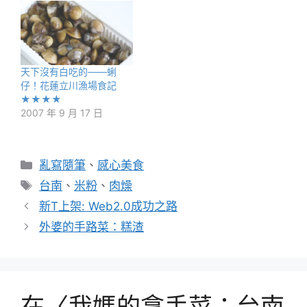
天下沒有白吃的——蜊
仔！花蓮立川漁場食記
★★★★
2007 年 9 月 17 日
分
亂寫隨筆
、
感心美食
類
標
台南
、
米粉
、
肉燥
籤
新T上架: Web2.0成功之路
外婆的手路菜：糕渣
在〈我媽的拿手菜：台南