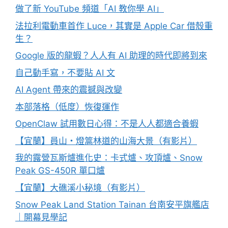
做了新 YouTube 頻道「AI 教你學 AI」
法拉利電動車首作 Luce，其實是 Apple Car 借殼重
生？
Google 版的龍蝦？人人有 AI 助理的時代即將到來
自己動手寫，不要貼 AI 文
AI Agent 帶來的震撼與改變
本部落格（低度）恢復運作
OpenClaw 試用數日心得：不是人人都適合養蝦
【宜蘭】員山・燈篙林道的山海大景（有影片）
我的露營瓦斯爐進化史：卡式爐、攻頂爐、Snow
Peak GS-450R 單口爐
【宜蘭】大礁溪小秘境（有影片）
Snow Peak Land Station Tainan 台南安平旗艦店
｜開幕見學記