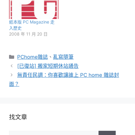
紙本版 PC Magazine 走
入歷史
2008 年 11 月 20 日
分
PChome雜誌
、
亂寫隨筆
類
[已復站] 搬家短期休站通告
無責任民調：你喜歡讓誰上 PC home 雜誌封
面？
找文章
搜