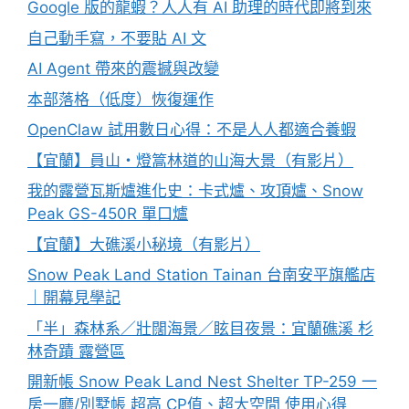
Google 版的龍蝦？人人有 AI 助理的時代即將到來
自己動手寫，不要貼 AI 文
AI Agent 帶來的震撼與改變
本部落格（低度）恢復運作
OpenClaw 試用數日心得：不是人人都適合養蝦
【宜蘭】員山・燈篙林道的山海大景（有影片）
我的露營瓦斯爐進化史：卡式爐、攻頂爐、Snow
Peak GS-450R 單口爐
【宜蘭】大礁溪小秘境（有影片）
Snow Peak Land Station Tainan 台南安平旗艦店
｜開幕見學記
「半」森林系／壯闊海景／眩目夜景：宜蘭礁溪 杉
林奇蹟 露營區
開新帳 Snow Peak Land Nest Shelter TP-259 一
房一廳/別墅帳 超高 CP值、超大空間 使用心得