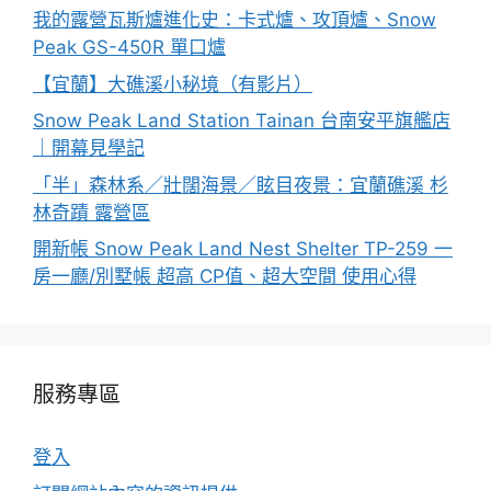
我的露營瓦斯爐進化史：卡式爐、攻頂爐、Snow
Peak GS-450R 單口爐
【宜蘭】大礁溪小秘境（有影片）
Snow Peak Land Station Tainan 台南安平旗艦店
｜開幕見學記
「半」森林系／壯闊海景／眩目夜景：宜蘭礁溪 杉
林奇蹟 露營區
開新帳 Snow Peak Land Nest Shelter TP-259 一
房一廳/別墅帳 超高 CP值、超大空間 使用心得
服務專區
登入