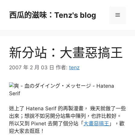
跳
至
西瓜的滋味：Tenz's blog
選
主
要
單
內
容
新分站：大畫惡搞王
2007 年 2 月 03 日
作者:
tenz
迷上了 Hatena Serif 的再製漫畫， 幾天就做了一些
出來；想說不如另開分站集中陳列，也許比較好。
所以又到 Pixnet 去開了個分站「
大畫惡搞王
」，歡
迎大家去逛逛！