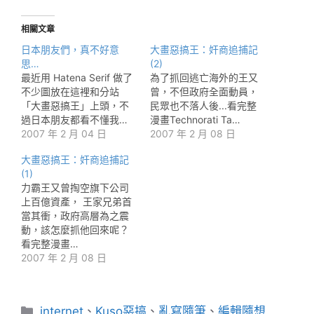
相關文章
日本朋友們，真不好意
大畫惡搞王：奸商追捕記
思…
(2)
最近用 Hatena Serif 做了
為了抓回逃亡海外的王又
不少圖放在這裡和分站
曾，不但政府全面動員，
「大畫惡搞王」上頭，不
民眾也不落人後...看完整
過日本朋友都看不懂我…
漫畫Technorati Ta…
2007 年 2 月 04 日
2007 年 2 月 08 日
大畫惡搞王：奸商追捕記
(1)
力霸王又曾掏空旗下公司
上百億資產， 王家兄弟首
當其衝，政府高層為之震
動，該怎麼抓他回來呢？
看完整漫畫…
2007 年 2 月 08 日
分
internet
、
Kuso惡搞
、
亂寫隨筆
、
編輯隨想