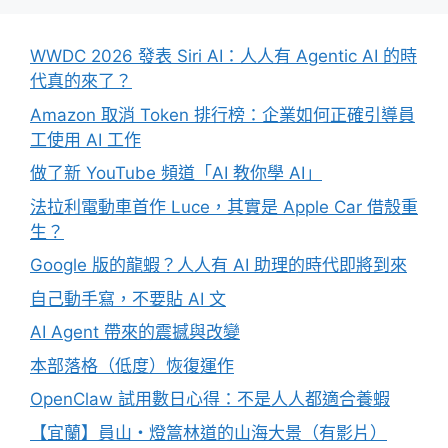
WWDC 2026 發表 Siri AI：人人有 Agentic AI 的時
代真的來了？
Amazon 取消 Token 排行榜：企業如何正確引導員
工使用 AI 工作
做了新 YouTube 頻道「AI 教你學 AI」
法拉利電動車首作 Luce，其實是 Apple Car 借殼重
生？
Google 版的龍蝦？人人有 AI 助理的時代即將到來
自己動手寫，不要貼 AI 文
AI Agent 帶來的震撼與改變
本部落格（低度）恢復運作
OpenClaw 試用數日心得：不是人人都適合養蝦
【宜蘭】員山・燈篙林道的山海大景（有影片）