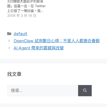
322總統大選前夕的部落
圈」這篇一出，在 Twitter
上引發了一陣討論。我…
2008 年 3 月 18 日
分
default
類
OpenClaw 試用數日心得：不是人人都適合養蝦
AI Agent 帶來的震撼與改變
找文章
搜
尋: