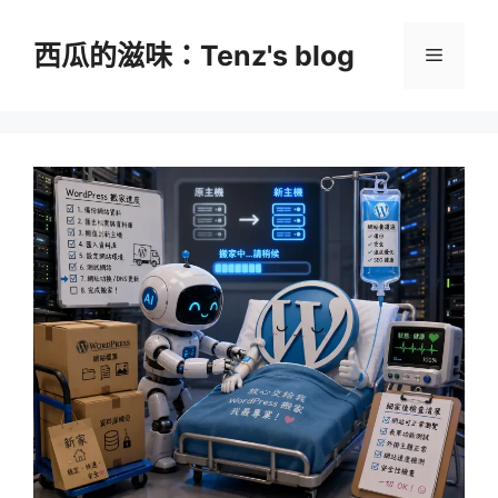
跳
至
西瓜的滋味：Tenz's blog
選
主
要
單
內
容