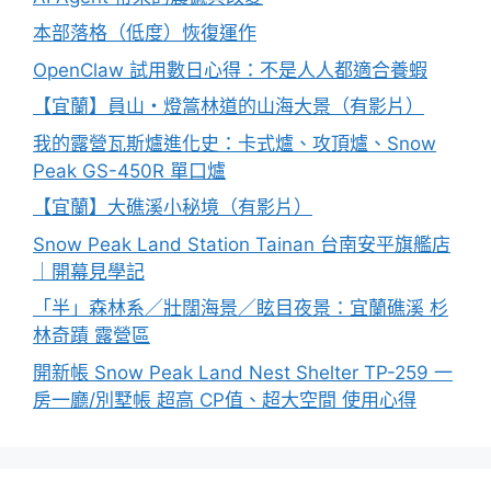
本部落格（低度）恢復運作
OpenClaw 試用數日心得：不是人人都適合養蝦
【宜蘭】員山・燈篙林道的山海大景（有影片）
我的露營瓦斯爐進化史：卡式爐、攻頂爐、Snow
Peak GS-450R 單口爐
【宜蘭】大礁溪小秘境（有影片）
Snow Peak Land Station Tainan 台南安平旗艦店
｜開幕見學記
「半」森林系／壯闊海景／眩目夜景：宜蘭礁溪 杉
林奇蹟 露營區
開新帳 Snow Peak Land Nest Shelter TP-259 一
房一廳/別墅帳 超高 CP值、超大空間 使用心得