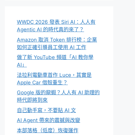
WWDC 2026 發表 Siri AI：人人有
Agentic AI 的時代真的來了？
Amazon 取消 Token 排行榜：企業
如何正確引導員工使用 AI 工作
做了新 YouTube 頻道「AI 教你學
AI」
法拉利電動車首作 Luce，其實是
Apple Car 借殼重生？
Google 版的龍蝦？人人有 AI 助理的
時代即將到來
自己動手寫，不要貼 AI 文
AI Agent 帶來的震撼與改變
本部落格（低度）恢復運作