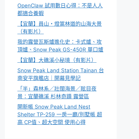
OpenClaw 試用數日心得：不是人人
都適合養蝦
【宜蘭】員山・燈篙林道的山海大景
（有影片）
我的露營瓦斯爐進化史：卡式爐、攻
頂爐、Snow Peak GS-450R 單口爐
【宜蘭】大礁溪小秘境（有影片）
Snow Peak Land Station Tainan 台
南安平旗艦店｜開幕見學記
「半」森林系／壯闊海景／眩目夜
景：宜蘭礁溪 杉林奇蹟 露營區
開新帳 Snow Peak Land Nest
Shelter TP-259 一房一廳/別墅帳 超
高 CP值、超大空間 使用心得