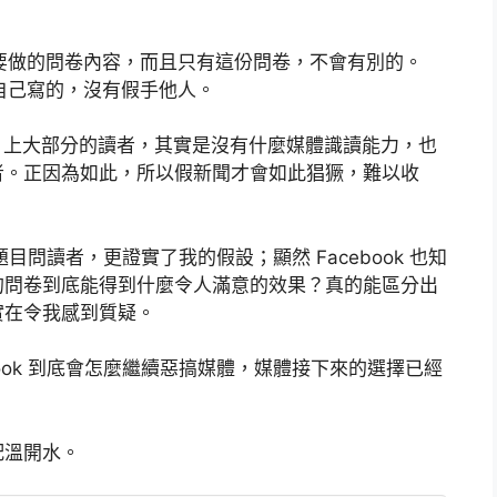
這就是他們要做的問卷內容，而且只有這份問卷，不會有別的。
ok 自己寫的，沒有假手他人。
ok 上大部分的讀者，其實是沒有什麼媒體識讀能力，也
者。正因為如此，所以假新聞才會如此猖獗，難以收
題目問讀者，更證實了我的假設；顯然 Facebook 也知
的問卷到底能得到什麼令人滿意的效果？真的能區分出
實在令我感到質疑。
book 到底會怎麼繼續惡搞媒體，媒體接下來的選擇已經
配溫開水。