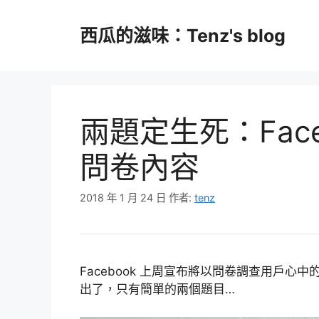
跳
至
西瓜的滋味：Tenz's blog
主
要
內
容
兩題定生死：Fac
問卷內容
2018 年 1 月 24 日
作者:
tenz
Facebook 上周宣布將以問卷調查用戶
出了，只有簡單的兩個題目…