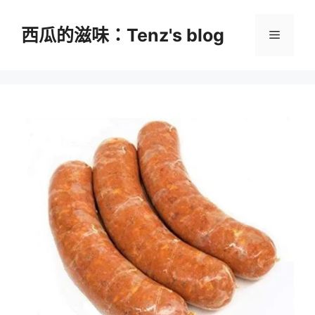
跳
至
西瓜的滋味：Tenz's blog
選
主
要
單
內
容