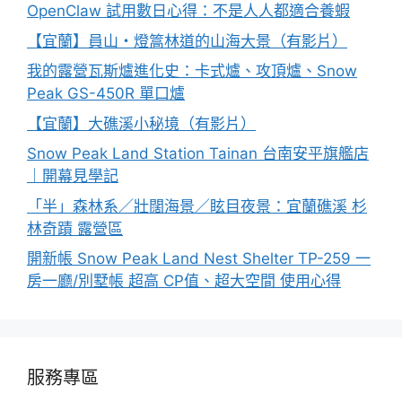
OpenClaw 試用數日心得：不是人人都適合養蝦
【宜蘭】員山・燈篙林道的山海大景（有影片）
我的露營瓦斯爐進化史：卡式爐、攻頂爐、Snow
Peak GS-450R 單口爐
【宜蘭】大礁溪小秘境（有影片）
Snow Peak Land Station Tainan 台南安平旗艦店
｜開幕見學記
「半」森林系／壯闊海景／眩目夜景：宜蘭礁溪 杉
林奇蹟 露營區
開新帳 Snow Peak Land Nest Shelter TP-259 一
房一廳/別墅帳 超高 CP值、超大空間 使用心得
服務專區