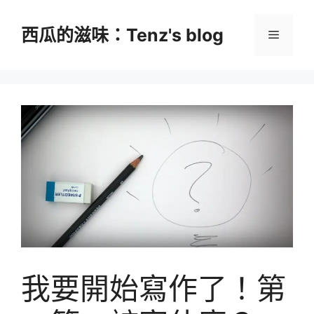
跳
至
西瓜的滋味：Tenz's blog
選
主
要
單
內
容
我要開始寫作了！第