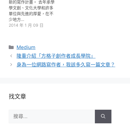
新的寫作計畫。 去年承學
學文創、文化大學和許多
單位與先進的厚愛，在不
少地方…
2014 年 1 月 09 日
分
Medium
類
隆重介紹「方格子創作者成長學院」
身為一位網路寫作者，我該多久寫一篇文章？
找文章
搜
尋: