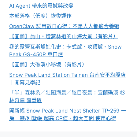
AI Agent 帶來的震撼與改變
本部落格（低度）恢復運作
OpenClaw 試用數日心得：不是人人都適合養蝦
【宜蘭】員山・燈篙林道的山海大景（有影片）
我的露營瓦斯爐進化史：卡式爐、攻頂爐、Snow
Peak GS-450R 單口爐
【宜蘭】大礁溪小秘境（有影片）
Snow Peak Land Station Tainan 台南安平旗艦店
｜開幕見學記
「半」森林系／壯闊海景／眩目夜景：宜蘭礁溪 杉
林奇蹟 露營區
開新帳 Snow Peak Land Nest Shelter TP-259 一
房一廳/別墅帳 超高 CP值、超大空間 使用心得