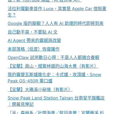
做了新 YouTube 頻道「AI 教你學 AI」
法拉利電動車首作 Luce，其實是 Apple Car 借殼重
生？
Google 版的龍蝦？人人有 AI 助理的時代即將到來
自己動手寫，不要貼 AI 文
AI Agent 帶來的震撼與改變
本部落格（低度）恢復運作
OpenClaw 試用數日心得：不是人人都適合養蝦
【宜蘭】員山・燈篙林道的山海大景（有影片）
我的露營瓦斯爐進化史：卡式爐、攻頂爐、Snow
Peak GS-450R 單口爐
【宜蘭】大礁溪小秘境（有影片）
Snow Peak Land Station Tainan 台南安平旗艦店
｜開幕見學記
「半」森林系／壯闊海景／眩目夜景：宜蘭礁溪 杉