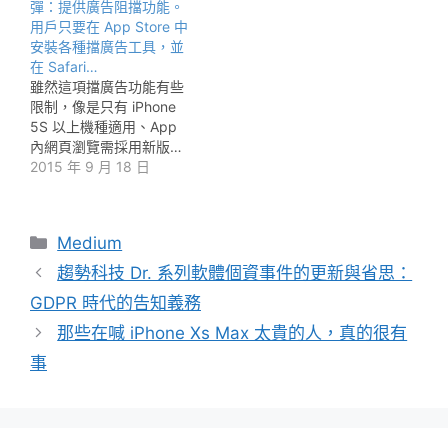
彈：提供廣告阻擋功能。
用戶只要在 App Store 中
安裝各種擋廣告工具，並
在 Safari…
雖然這項擋廣告功能有些
限制，像是只有 iPhone
5S 以上機種適用、App
內網頁瀏覽需採用新版…
2015 年 9 月 18 日
分
Medium
類
趨勢科技 Dr. 系列軟體個資事件的更新與省思：
GDPR 時代的告知義務
那些在喊 iPhone Xs Max 太貴的人，真的很有
事