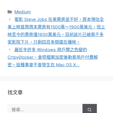
分
Medium
類
電影 Steve Jobs 在美票房並不好，原本預估全
美上映首周周末票房有1500萬～1900萬美元，但上
映至今的票房僅1600萬美元。目前該片已被兩千多
家影院下片，只剩四百多間還在播映。
最近令許多 Windows 用戶聞之色變的
Crtpy0locker，會把檔案加密後勒索用戶付費解
密。這種事會不會發生在 Mac OS X…
找文章
搜