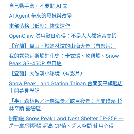
自己動手寫，不要貼 AI 文
AI Agent 帶來的震撼與改變
本部落格（低度）恢復運作
OpenClaw 試用數日心得：不是人人都適合養蝦
【宜蘭】員山・燈篙林道的山海大景（有影片）
我的露營瓦斯爐進化史：卡式爐、攻頂爐、Snow
Peak GS-450R 單口爐
【宜蘭】大礁溪小秘境（有影片）
Snow Peak Land Station Tainan 台南安平旗艦店
｜開幕見學記
「半」森林系／壯闊海景／眩目夜景：宜蘭礁溪 杉
林奇蹟 露營區
開新帳 Snow Peak Land Nest Shelter TP-259 一
房一廳/別墅帳 超高 CP值、超大空間 使用心得