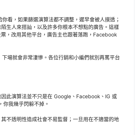
息等著給你看，如果篩選演算法都不調整，遲早會被人摸透；
堆陌生人來搭訕，以及許多你根本不想點的廣告。這樣
投票，改用其他平台，廣告主也跟著落跑，Facebook
常改演算法，下場就會非常淒慘。各位行銷和小編們就別再罵平台
算法並不只是在 Google、Facebook、IG 或
落，你我幾乎閃躲不掉。
，其不透明性造成社會不易監督；一旦用在不適當的地