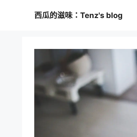
跳
至
西瓜的滋味：Tenz's blog
主
要
內
容