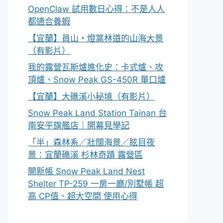
OpenClaw 試用數日心得：不是人人
都適合養蝦
【宜蘭】員山・燈篙林道的山海大景
（有影片）
我的露營瓦斯爐進化史：卡式爐、攻
頂爐、Snow Peak GS-450R 單口爐
【宜蘭】大礁溪小秘境（有影片）
Snow Peak Land Station Tainan 台
南安平旗艦店｜開幕見學記
「半」森林系／壯闊海景／眩目夜
景：宜蘭礁溪 杉林奇蹟 露營區
開新帳 Snow Peak Land Nest
Shelter TP-259 一房一廳/別墅帳 超
高 CP值、超大空間 使用心得