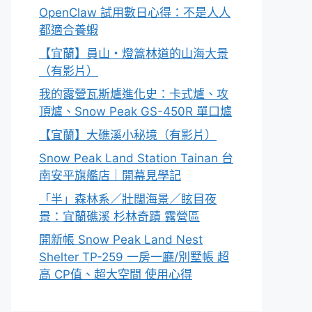
OpenClaw 試用數日心得：不是人人
都適合養蝦
【宜蘭】員山・燈篙林道的山海大景
（有影片）
我的露營瓦斯爐進化史：卡式爐、攻
頂爐、Snow Peak GS-450R 單口爐
【宜蘭】大礁溪小秘境（有影片）
Snow Peak Land Station Tainan 台
南安平旗艦店｜開幕見學記
「半」森林系／壯闊海景／眩目夜
景：宜蘭礁溪 杉林奇蹟 露營區
開新帳 Snow Peak Land Nest
Shelter TP-259 一房一廳/別墅帳 超
高 CP值、超大空間 使用心得