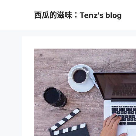
跳
至
西瓜的滋味：Tenz's blog
主
要
內
容