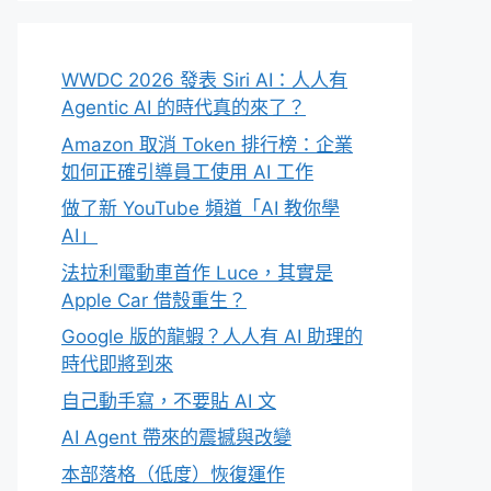
WWDC 2026 發表 Siri AI：人人有
Agentic AI 的時代真的來了？
Amazon 取消 Token 排行榜：企業
如何正確引導員工使用 AI 工作
做了新 YouTube 頻道「AI 教你學
AI」
法拉利電動車首作 Luce，其實是
Apple Car 借殼重生？
Google 版的龍蝦？人人有 AI 助理的
時代即將到來
自己動手寫，不要貼 AI 文
AI Agent 帶來的震撼與改變
本部落格（低度）恢復運作