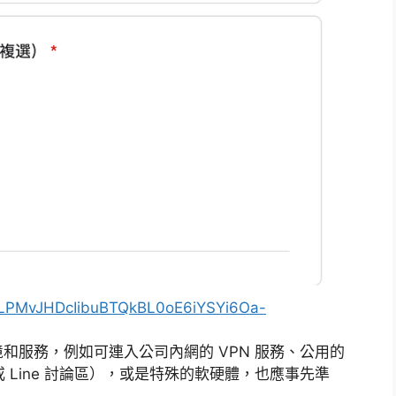
XPgLPMvJHDcIibuBTQkBL0oE6iYSYi6Oa-
和服務，例如可連入公司內網的 VPN 服務、公用的
或 Line 討論區），或是特殊的軟硬體，也應事先準