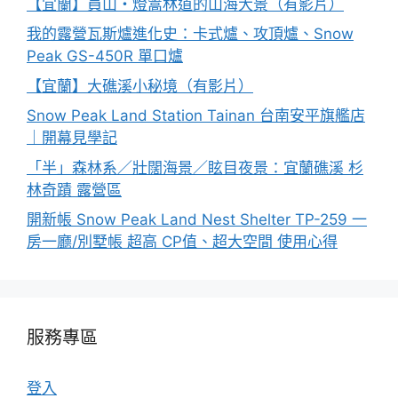
【宜蘭】員山・燈篙林道的山海大景（有影片）
我的露營瓦斯爐進化史：卡式爐、攻頂爐、Snow
Peak GS-450R 單口爐
【宜蘭】大礁溪小秘境（有影片）
Snow Peak Land Station Tainan 台南安平旗艦店
｜開幕見學記
「半」森林系／壯闊海景／眩目夜景：宜蘭礁溪 杉
林奇蹟 露營區
開新帳 Snow Peak Land Nest Shelter TP-259 一
房一廳/別墅帳 超高 CP值、超大空間 使用心得
服務專區
登入