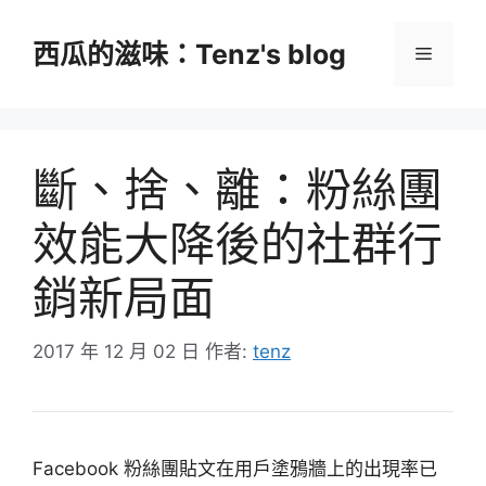
跳
至
西瓜的滋味：Tenz's blog
選
主
要
單
內
容
斷、捨、離：粉絲團
效能大降後的社群行
銷新局面
2017 年 12 月 02 日
作者:
tenz
Facebook 粉絲團貼文在用戶塗鴉牆上的出現率已