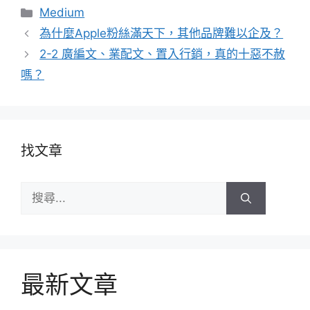
分
Medium
類
為什麼Apple粉絲滿天下，其他品牌難以企及？
2-2 廣編文、業配文、置入行銷，真的十惡不赦
嗎？
找文章
搜
尋:
最新文章