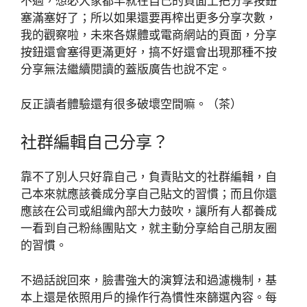
不過，想必大家都早就在自己的頁面上把分享按鈕
塞滿塞好了；所以如果還要再榨出更多分享次數，
我的觀察啦，未來各媒體或電商網站的頁面，分享
按鈕還會塞得更滿更好，搞不好還會出現那種不按
分享無法繼續閱讀的蓋版廣告也說不定。
反正讀者體驗還有很多破壞空間嘛。（茶）
社群編輯自己分享？
靠不了別人只好靠自己，負責貼文的社群編輯，自
己本來就應該養成分享自己貼文的習慣；而且你還
應該在公司或組織內部大力鼓吹，讓所有人都養成
一看到自己粉絲團貼文，就主動分享給自己朋友圈
的習慣。
不過話說回來，臉書強大的演算法和過濾機制，基
本上還是依照用戶的操作行為慣性來篩選內容。每