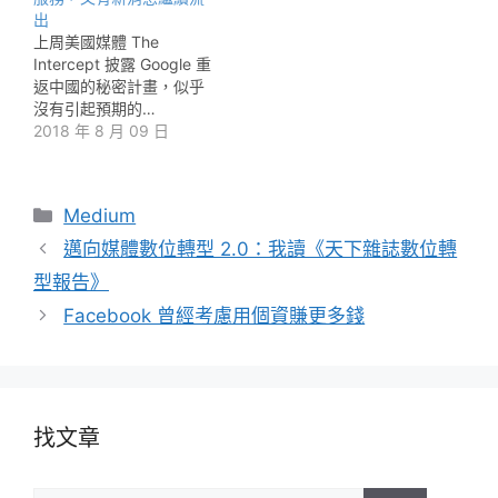
出
上周美國媒體 The
Intercept 披露 Google 重
返中國的秘密計畫，似乎
沒有引起預期的…
2018 年 8 月 09 日
分
Medium
類
邁向媒體數位轉型 2.0：我讀《天下雜誌數位轉
型報告》
Facebook 曾經考慮用個資賺更多錢
找文章