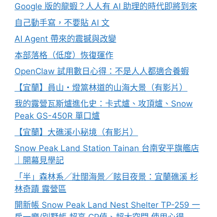
Google 版的龍蝦？人人有 AI 助理的時代即將到來
自己動手寫，不要貼 AI 文
AI Agent 帶來的震撼與改變
本部落格（低度）恢復運作
OpenClaw 試用數日心得：不是人人都適合養蝦
【宜蘭】員山・燈篙林道的山海大景（有影片）
我的露營瓦斯爐進化史：卡式爐、攻頂爐、Snow
Peak GS-450R 單口爐
【宜蘭】大礁溪小秘境（有影片）
Snow Peak Land Station Tainan 台南安平旗艦店
｜開幕見學記
「半」森林系／壯闊海景／眩目夜景：宜蘭礁溪 杉
林奇蹟 露營區
開新帳 Snow Peak Land Nest Shelter TP-259 一