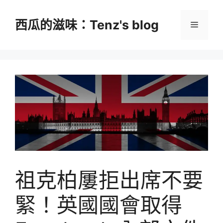
跳
至
西瓜的滋味：Tenz's blog
選
主
要
單
內
容
祖克柏屢拒出席不要
緊！英國國會取得