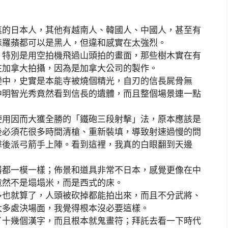
真的日本人，其他有越南人、韓國人、中國人，甚至有
森羅蘋都可以是黑人，但違和感實在太強烈。
，特別是用空拍機飛過山頭拍的畫面，那些樹木實在有
在加拿大拍攝，因為是加拿大公司的製作。
變中，史實是本能寺被燒個精光，自刃的信長屍骨無
中明智光秀竟然看到信長的遺體，而且整個場景連一點
使用因而大獲全勝的「鐵砲三段射擊」法，原本應該是
後必須花很多時間清槍、重新裝填，導致射速過慢的問
擊後派弓箭手上陣。看到這裡，我真的白眼翻到天邊
器都一模一樣；佈景和道具非常不日本，感覺更像在中
竟然不是塌塌米，而是西式的床。
多也就算了，人頭被砍掉都能拍出來，而且不分武將、
太多處決場面，我覺得根本沒必要這樣。
了十幾個漢字，而且根本就鬼畫符；拜託去看一下時代