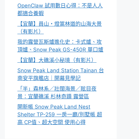
OpenClaw 試用數日心得：不是人人
都適合養蝦
【宜蘭】員山・燈篙林道的山海大景
（有影片）
我的露營瓦斯爐進化史：卡式爐、攻
頂爐、Snow Peak GS-450R 單口爐
【宜蘭】大礁溪小秘境（有影片）
Snow Peak Land Station Tainan 台
南安平旗艦店｜開幕見學記
「半」森林系／壯闊海景／眩目夜
景：宜蘭礁溪 杉林奇蹟 露營區
開新帳 Snow Peak Land Nest
Shelter TP-259 一房一廳/別墅帳 超
高 CP值、超大空間 使用心得