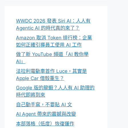
WWDC 2026 發表 Siri AI：人人有
Agentic AI 的時代真的來了？
Amazon 取消 Token 排行榜：企業
如何正確引導員工使用 AI 工作
做了新 YouTube 頻道「AI 教你學
AI」
法拉利電動車首作 Luce，其實是
Apple Car 借殼重生？
Google 版的龍蝦？人人有 AI 助理的
時代即將到來
自己動手寫，不要貼 AI 文
AI Agent 帶來的震撼與改變
本部落格（低度）恢復運作