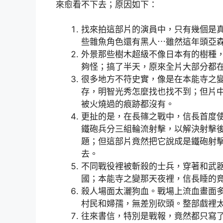
來愈看不下去；原因如下：
找來拍這部片的演員中，只有幾個是
些雜魚角色還有黑人⋯雖然這年頭亞
外景那些樹木超級不像日本有的樹種
夠怪；搞了半天，原來全片大部分都
很多地方不符史實，像是在本能寺之
存，明智光秀怎麼找也找不到；但片
被火燒過的痕跡都沒有。
更扯的是，在長篠之戰中，信長首度
鐵砲兵分三組輪流射擊，以解決射擊
題；但這部片竟然把它說成是鐵砲射
去。
不同戰役裡被斬殺的士兵，穿著和武
國；本能寺之變那天夜裡，信長睡的
殺人場面太灑狗血。戰場上流血畫面
村民和婦孺，無差別砍頭。整部戲裡
往來書信，特別是戰報，竟然都只寫