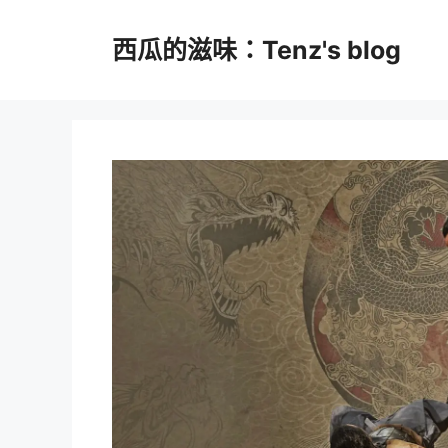
跳
至
西瓜的滋味：Tenz's blog
主
要
內
容