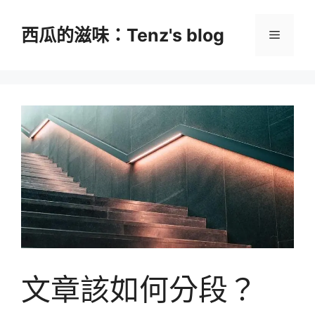
跳
至
西瓜的滋味：Tenz's blog
選
主
要
單
內
容
文章該如何分段？