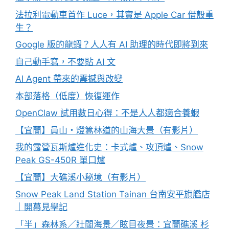
法拉利電動車首作 Luce，其實是 Apple Car 借殼重
生？
Google 版的龍蝦？人人有 AI 助理的時代即將到來
自己動手寫，不要貼 AI 文
AI Agent 帶來的震撼與改變
本部落格（低度）恢復運作
OpenClaw 試用數日心得：不是人人都適合養蝦
【宜蘭】員山・燈篙林道的山海大景（有影片）
我的露營瓦斯爐進化史：卡式爐、攻頂爐、Snow
Peak GS-450R 單口爐
【宜蘭】大礁溪小秘境（有影片）
Snow Peak Land Station Tainan 台南安平旗艦店
｜開幕見學記
「半」森林系／壯闊海景／眩目夜景：宜蘭礁溪 杉