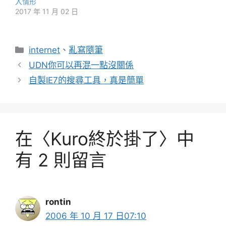
入情形
2017 年 11 月 02 日
分
internet
、
亂寫隨筆
類
UDN你可以再混一點沒關係
自製IE7的搜尋工具，真是簡單
在〈Kuro終於掛了〉中
有 2 則留言
rontin
2006 年 10 月 17 日07:10