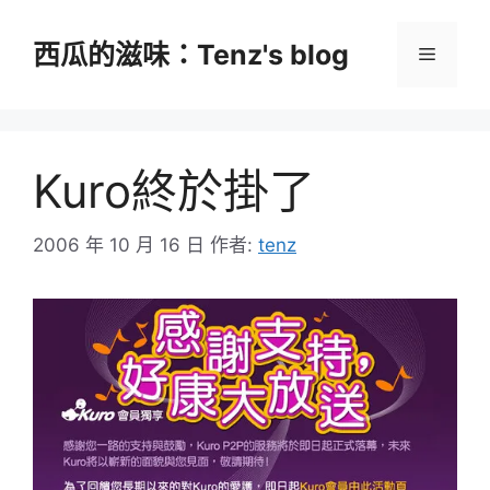
跳
至
西瓜的滋味：Tenz's blog
選
主
要
單
內
容
Kuro終於掛了
2006 年 10 月 16 日
作者:
tenz