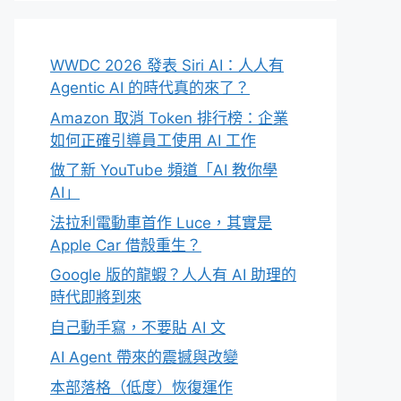
WWDC 2026 發表 Siri AI：人人有
Agentic AI 的時代真的來了？
Amazon 取消 Token 排行榜：企業
如何正確引導員工使用 AI 工作
做了新 YouTube 頻道「AI 教你學
AI」
法拉利電動車首作 Luce，其實是
Apple Car 借殼重生？
Google 版的龍蝦？人人有 AI 助理的
時代即將到來
自己動手寫，不要貼 AI 文
AI Agent 帶來的震撼與改變
本部落格（低度）恢復運作