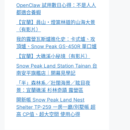
OpenClaw 試用數日心得：不是人人
都適合養蝦
【宜蘭】員山・燈篙林道的山海大景
（有影片）
我的露營瓦斯爐進化史：卡式爐、攻
頂爐、Snow Peak GS-450R 單口爐
【宜蘭】大礁溪小秘境（有影片）
Snow Peak Land Station Tainan 台
南安平旗艦店｜開幕見學記
「半」森林系／壯闊海景／眩目夜
景：宜蘭礁溪 杉林奇蹟 露營區
開新帳 Snow Peak Land Nest
Shelter TP-259 一房一廳/別墅帳 超
高 CP值、超大空間 使用心得