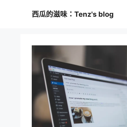
跳
至
西瓜的滋味：Tenz's blog
主
要
內
容