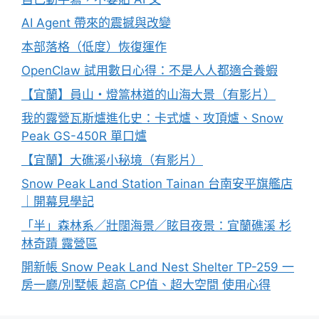
AI Agent 帶來的震撼與改變
本部落格（低度）恢復運作
OpenClaw 試用數日心得：不是人人都適合養蝦
【宜蘭】員山・燈篙林道的山海大景（有影片）
我的露營瓦斯爐進化史：卡式爐、攻頂爐、Snow
Peak GS-450R 單口爐
【宜蘭】大礁溪小秘境（有影片）
Snow Peak Land Station Tainan 台南安平旗艦店
｜開幕見學記
「半」森林系／壯闊海景／眩目夜景：宜蘭礁溪 杉
林奇蹟 露營區
開新帳 Snow Peak Land Nest Shelter TP-259 一
房一廳/別墅帳 超高 CP值、超大空間 使用心得