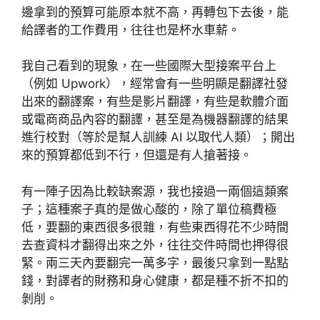
邊拿到的預算可能原本就不高，再轉包下去後，能
給譯者的工作費用，往往也是杯水車薪。
我自己看到的現象，在一些國際大型接案平台上
（例如 Upwork），經常會有一些明顯是翻譯社發
出來的翻譯案，有些是影片翻譯，有些是軟體介面
或電商商品內容的翻譯，甚至是為機器翻譯的結果
進行校對（等於是幫人訓練 AI 以取代人類）；開出
來的預算都低到不行，但還是有人搶著接。
有一陣子因為比較缺案源，我也接過一兩個這類案
子；這種案子真的是做心酸的，除了單位稿費極
低，要翻的東西很多很雜，有些東西得花不少時間
去查資枓才翻得出來之外，往往交件時間也押得很
緊。兩三天內要翻完一萬多字，最後只拿到一點點
錢，對譯者的財務和身心健康，都是種不折不扣的
剝削。