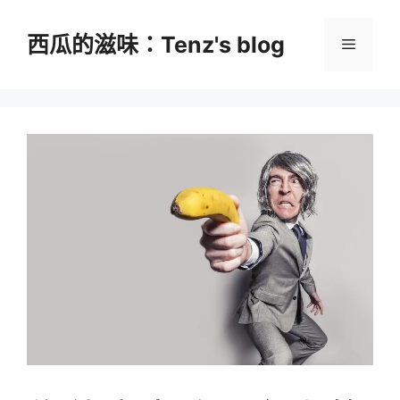
跳
至
西瓜的滋味：Tenz's blog
選
主
要
單
內
容