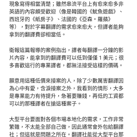
現象寫得相當清楚；雖然串流平台上有愈來愈多非
英語的內容頗受歡迎（像是韓國的《魷魚遊戲》、
西班牙的《紙房子》、法國的《亞森・羅蘋》
等），對於字幕翻譯的需求愈來愈大，但譯者能夠
拿到的翻譯費卻相當低。
衛報這篇報導的案例指出，譯者每翻譯一分鐘的影
片內容，能拿到的翻譯費可以低到僅僅 1 美元；很
多喜歡這行的專業譯者，都無法接受這樣的價碼。
願意用這種低價來接案的人，除了少數厲害翻譯因
為心中有愛，含淚接案之外，我看到的情形，大多
是專業能力有待提升，急著要賺錢，再低的工資都
可以的那種譯者在搶這種案子。
大型平台要面對各個市場本地化的需求，工作非常
繁雜，不太能全部自己做，因此通常會外包給翻譯
社；但這就是問題之所在。翻譯社能從大型平台那