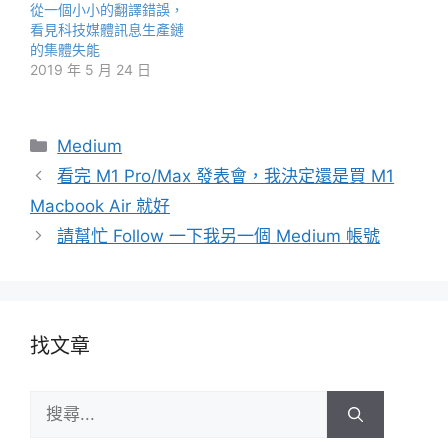
從一個小小的翻譯錯誤，
看見科技媒體訊息生產鏈
的集體失能
2019 年 5 月 24 日
分
Medium
類
看完 M1 Pro/Max 發表會，我決定還是買 M1
Macbook Air 就好
請幫忙 Follow 一下我另一個 Medium 帳號
找文章
搜
尋: