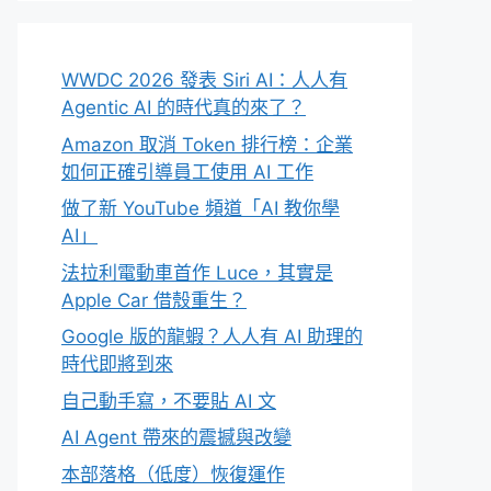
WWDC 2026 發表 Siri AI：人人有
Agentic AI 的時代真的來了？
Amazon 取消 Token 排行榜：企業
如何正確引導員工使用 AI 工作
做了新 YouTube 頻道「AI 教你學
AI」
法拉利電動車首作 Luce，其實是
Apple Car 借殼重生？
Google 版的龍蝦？人人有 AI 助理的
時代即將到來
自己動手寫，不要貼 AI 文
AI Agent 帶來的震撼與改變
本部落格（低度）恢復運作