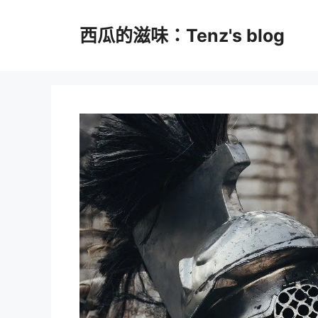
跳
至
西瓜的滋味：Tenz's blog
主
要
內
容