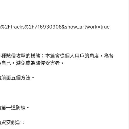
m%2Ftracks%2F716930908&show_artwork=true
各種駭侵攻擊的樣態；本篇會從個人用戶的角度，為各
護自己，避免成為駭侵受害者。
講前面五個方法。
的第一道防線。
的資安觀念：