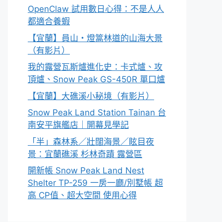
OpenClaw 試用數日心得：不是人人
都適合養蝦
【宜蘭】員山・燈篙林道的山海大景
（有影片）
我的露營瓦斯爐進化史：卡式爐、攻
頂爐、Snow Peak GS-450R 單口爐
【宜蘭】大礁溪小秘境（有影片）
Snow Peak Land Station Tainan 台
南安平旗艦店｜開幕見學記
「半」森林系／壯闊海景／眩目夜
景：宜蘭礁溪 杉林奇蹟 露營區
開新帳 Snow Peak Land Nest
Shelter TP-259 一房一廳/別墅帳 超
高 CP值、超大空間 使用心得