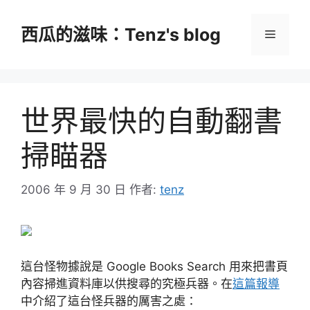
跳
至
西瓜的滋味：Tenz's blog
選
主
要
單
內
容
世界最快的自動翻書
掃瞄器
2006 年 9 月 30 日
作者:
tenz
這台怪物據說是 Google Books Search 用來把書頁
內容掃進資料庫以供搜尋的究極兵器。在
這篇報導
中介紹了這台怪兵器的厲害之處：