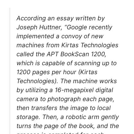
According an essay written by
Joseph Huttner, “Google recently
implemented a convoy of new
machines from Kirtas Technologies
called the APT BookScan 1200,
which is capable of scanning up to
1200 pages per hour (Kirtas
Technologies). The machine works
by utilizing a 16-megapixel digital
camera to photograph each page,
then transfers the image to local
storage. Then, a robotic arm gently
turns the page of the book, and the