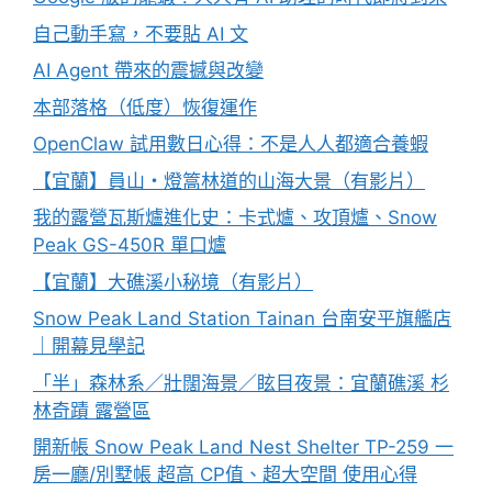
自己動手寫，不要貼 AI 文
AI Agent 帶來的震撼與改變
本部落格（低度）恢復運作
OpenClaw 試用數日心得：不是人人都適合養蝦
【宜蘭】員山・燈篙林道的山海大景（有影片）
我的露營瓦斯爐進化史：卡式爐、攻頂爐、Snow
Peak GS-450R 單口爐
【宜蘭】大礁溪小秘境（有影片）
Snow Peak Land Station Tainan 台南安平旗艦店
｜開幕見學記
「半」森林系／壯闊海景／眩目夜景：宜蘭礁溪 杉
林奇蹟 露營區
開新帳 Snow Peak Land Nest Shelter TP-259 一
房一廳/別墅帳 超高 CP值、超大空間 使用心得