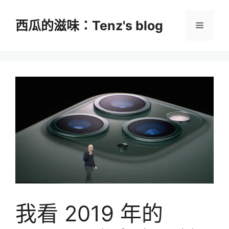
跳
至
西瓜的滋味：Tenz's blog
選
主
要
單
內
容
我看 2019 年的