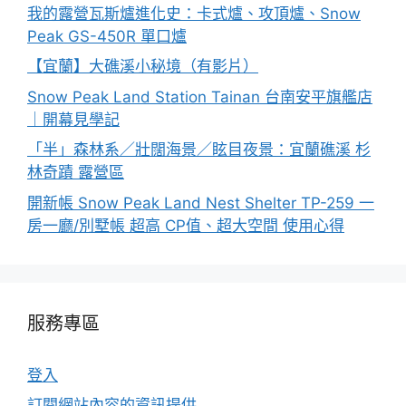
我的露營瓦斯爐進化史：卡式爐、攻頂爐、Snow
Peak GS-450R 單口爐
【宜蘭】大礁溪小秘境（有影片）
Snow Peak Land Station Tainan 台南安平旗艦店
｜開幕見學記
「半」森林系／壯闊海景／眩目夜景：宜蘭礁溪 杉
林奇蹟 露營區
開新帳 Snow Peak Land Nest Shelter TP-259 一
房一廳/別墅帳 超高 CP值、超大空間 使用心得
服務專區
登入
訂閱網站內容的資訊提供