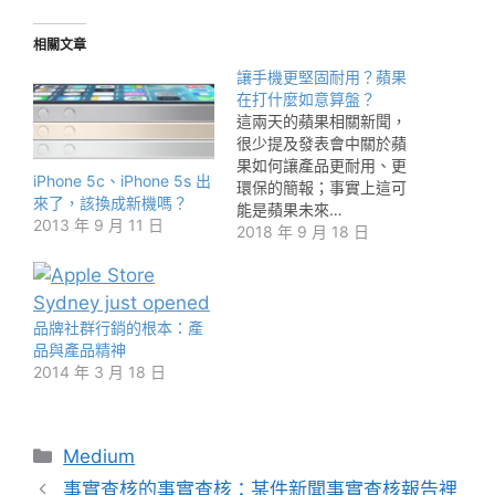
相關文章
讓手機更堅固耐用？蘋果
在打什麼如意算盤？
這兩天的蘋果相關新聞，
很少提及發表會中關於蘋
果如何讓產品更耐用、更
iPhone 5c、iPhone 5s 出
環保的簡報；事實上這可
來了，該換成新機嗎？
能是蘋果未來…
2013 年 9 月 11 日
2018 年 9 月 18 日
品牌社群行銷的根本：產
品與產品精神
2014 年 3 月 18 日
分
Medium
類
事實查核的事實查核：某件新聞事實查核報告裡