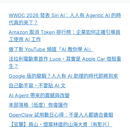
WWDC 2026 發表 Siri AI：人人有 Agentic AI 的時
代真的來了？
Amazon 取消 Token 排行榜：企業如何正確引導員
工使用 AI 工作
做了新 YouTube 頻道「AI 教你學 AI」
法拉利電動車首作 Luce，其實是 Apple Car 借殼重
生？
Google 版的龍蝦？人人有 AI 助理的時代即將到來
自己動手寫，不要貼 AI 文
AI Agent 帶來的震撼與改變
本部落格（低度）恢復運作
OpenClaw 試用數日心得：不是人人都適合養蝦
【宜蘭】員山・燈篙林道的山海大景（有影片）