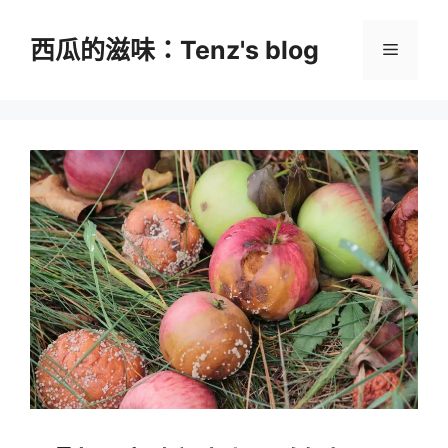
跳
至
西瓜的滋味：Tenz's blog
選
主
要
單
內
容