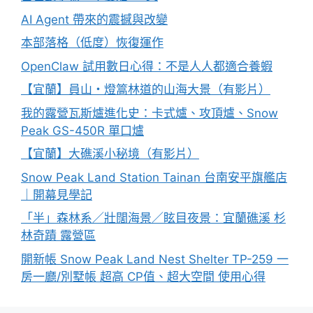
AI Agent 帶來的震撼與改變
本部落格（低度）恢復運作
OpenClaw 試用數日心得：不是人人都適合養蝦
【宜蘭】員山・燈篙林道的山海大景（有影片）
我的露營瓦斯爐進化史：卡式爐、攻頂爐、Snow
Peak GS-450R 單口爐
【宜蘭】大礁溪小秘境（有影片）
Snow Peak Land Station Tainan 台南安平旗艦店
｜開幕見學記
「半」森林系／壯闊海景／眩目夜景：宜蘭礁溪 杉
林奇蹟 露營區
開新帳 Snow Peak Land Nest Shelter TP-259 一
房一廳/別墅帳 超高 CP值、超大空間 使用心得