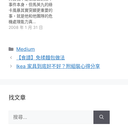
事件本身，但馬英九的綠
卡風暴其實突顯更重要的
事，就是他和他團隊的危
機處理能力真…
2008 年 1 月 31 日
分
Medium
類
【食譜】免揉麵包做法
Ikea 家具到底好不好？附組裝心得分享
找文章
搜
尋: