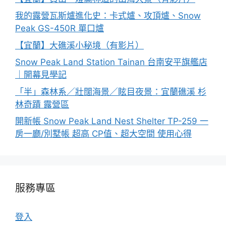
我的露營瓦斯爐進化史：卡式爐、攻頂爐、Snow
Peak GS-450R 單口爐
【宜蘭】大礁溪小秘境（有影片）
Snow Peak Land Station Tainan 台南安平旗艦店
｜開幕見學記
「半」森林系／壯闊海景／眩目夜景：宜蘭礁溪 杉
林奇蹟 露營區
開新帳 Snow Peak Land Nest Shelter TP-259 一
房一廳/別墅帳 超高 CP值、超大空間 使用心得
服務專區
登入