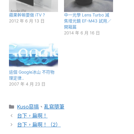
蘋果幹嘛要做 iTV ?
中一光學 Lens Turbo 減
2012 年 6 月 13 日
焦增光鏡 EF-M43 試用／
開箱篇
2014 年 6 月 16 日
這個 Google冰山 不符物
理定律..
2007 年 4 月 23 日
分
Kuso惡搞
、
亂寫隨筆
類
台下，扁啊！
台下，扁啊！（2）