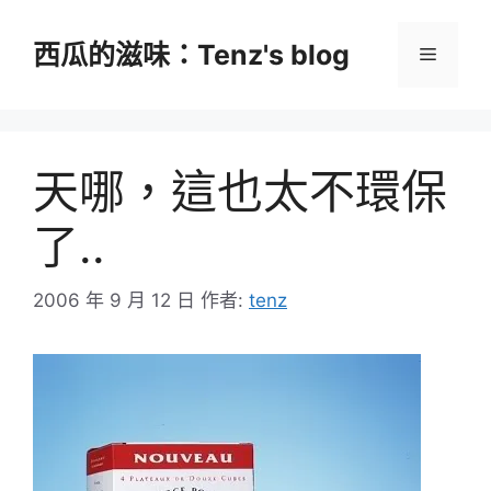
跳
至
西瓜的滋味：Tenz's blog
選
主
要
單
內
容
天哪，這也太不環保
了..
2006 年 9 月 12 日
作者:
tenz