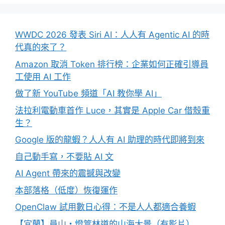
WWDC 2026 發表 Siri AI：人人有 Agentic AI 的時
代真的來了？
Amazon 取消 Token 排行榜：企業如何正確引導員
工使用 AI 工作
做了新 YouTube 頻道「AI 教你學 AI」
法拉利電動車首作 Luce，其實是 Apple Car 借殼重
生？
Google 版的龍蝦？人人有 AI 助理的時代即將到來
自己動手寫，不要貼 AI 文
AI Agent 帶來的震撼與改變
本部落格（低度）恢復運作
OpenClaw 試用數日心得：不是人人都適合養蝦
【宜蘭】員山・燈篙林道的山海大景（有影片）